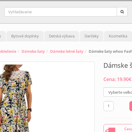
y
Bytové doplnky
Detská výbava
Darčeky
Kozmetika
blečenie
Dámske šaty
Dámske letné šaty
Dámske šaty whoo Fash
Dámske š
Cena:
19.90
€
Cena