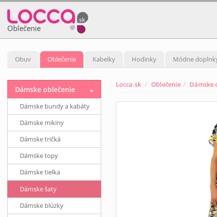
Oblečenie
Obuv
Oblečenie
Kabelky
Hodinky
Módne doplnk
Locca.sk
Oblečenie
Dámske o
Dámske oblečenie
Dámske bundy a kabáty
Dámske mikiny
Dámske tričká
Dámske topy
Dámske tielka
Dámske šaty
Dámske blúzky