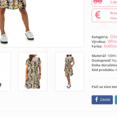
2.90
Bezp
tova
Dám
Kategória:
Whoo
Výrobca:
kveto
Farba:
Materiál
: 100%
Dostupnosť
: Na
Doba doručeni
Kód produktu
:
Páči sa Vám ten
Zdieľať