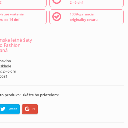
€
2 - 6 dní
latné vrátenie
100% garancia
ru do 14 dní
originality tovaru
ske letné šaty
 Fashion
vaná
 bavlna
 sklade
a
: 2 - 6 dní
I0681
to produkt? Ukážte ho priateľom!
Tweet
+1