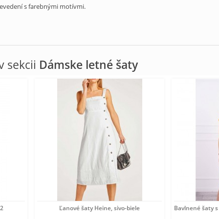
evedení s farebnými motívmi.
 sekcii
Dámske letné šaty
52
Ľanové šaty Heine, sivo-biele
Bavlnené šaty 