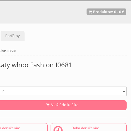
Produktov:
0
-
0 €
Parfémy
ion I0681
aty whoo Fashion I0681
Vložiť do košíka
 doručenia:
Doba doručenia: