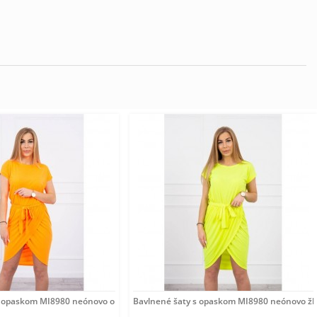
s opaskom MI8980 neónovo oranžové Univerzálna
Bavlnené šaty s opaskom MI8980 neónovo žlt