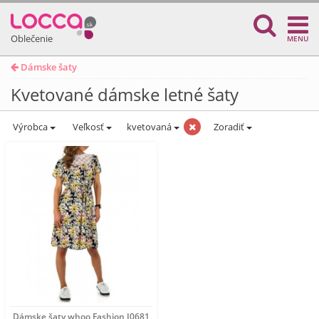
Oblečenie
MENU
Dámske šaty
Kvetované dámske letné šaty
Výrobca
Veľkosť
kvetovaná
Zoradiť
Dámske šaty whoo Fashion I0681