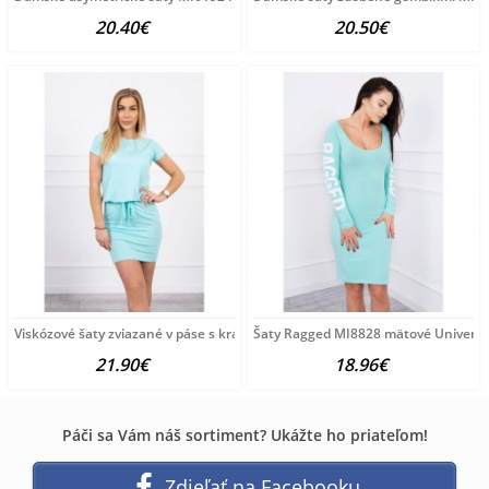
20.40€
20.50€
Viskózové šaty zviazané v páse s krátkym rukávom
Šaty Ragged MI8828 mätové Univerz
21.90€
18.96€
Páči sa Vám náš sortiment? Ukážte ho priateľom!
Zdieľať na Facebooku