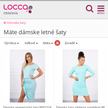
Oblečenie
MENU
Dámske šaty
Mäte dámske letné šaty
Výrobca
Veľkosť
Mäta
Zoradiť
Dámske asymetrické šaty MI61524 mätové Univerzálna
Dámske šaty zdobené gombíkmi MI51