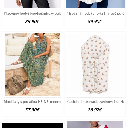
Plisovaný hodvábno-kašmírový pulóver
Plisovaný hodvábno-kašmírový pulóve
89.90€
89.90€
Maxi šaty s potlačou HEINE, modro-zeleno-žlté
Klasická šnurovacia zavinovačka New
37.90€
26.92€