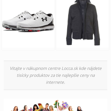
Vitajte v nákupnom centre Locca.sk kde nájdete
tisícky produktov za tie najlepšie ceny na
internete.