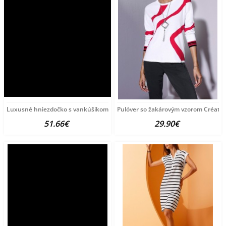
Luxusné hniezdočko s vankúšikom a perinkou
Pulóver so žakárovým vzorom Créatio
51.66€
29.90€