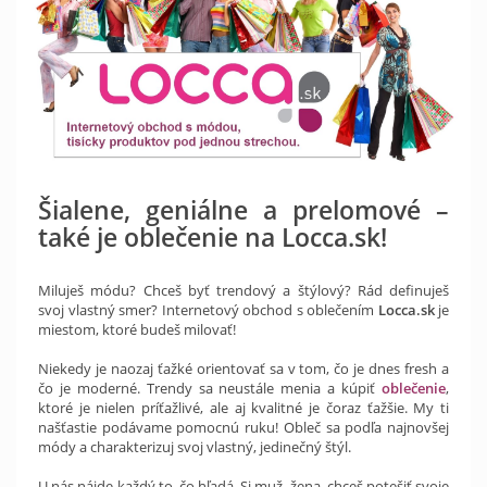
Šialene, geniálne a prelomové –
také je oblečenie na Locca.sk!
Miluješ módu? Chceš byť trendový a štýlový? Rád definuješ
svoj vlastný smer? Internetový obchod s oblečením
Locca.sk
je
miestom, ktoré budeš milovať!
Niekedy je naozaj ťažké orientovať sa v tom, čo je dnes fresh a
čo je moderné. Trendy sa neustále menia a kúpiť
oblečenie
,
ktoré je nielen príťažlivé, ale aj kvalitné je čoraz ťažšie. My ti
našťastie podávame pomocnú ruku! Obleč sa podľa najnovšej
módy a charakterizuj svoj vlastný, jedinečný štýl.
U nás nájde každý to, čo hľadá. Si muž, žena, chceš potešiť svoje