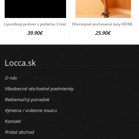
Lyocellový pulóver s potlačou Création
Džersejové pruhované šaty HEINE, bie
39.90€
25.90€
Locca.sk
O nás
Všeobecné obchodné podmienky
Reklamačný poriadok
Výmena / vrátenie tovaru
Kontakt
Pridať obchod