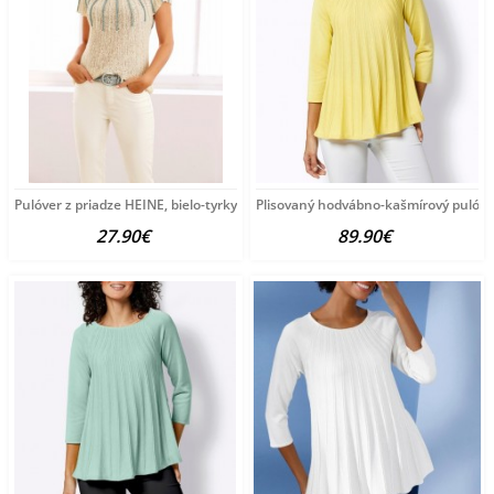
Pulóver z priadze HEINE, bielo-tyrkysový
Plisovaný hodvábno-kašmírový pulóve
27.90€
89.90€