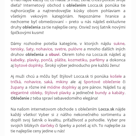
dieťa? Internetový obchod s
oblečením
Locca.sk ponúka tie
najhorúcejšie a najtrendovejšie kúsky obom pohlaviam a
všetkým vekovým kategóriám. Nepoznáme hranice a
nechceme byť obmedzovaní – preto u nás nájdeš exkluzívne
druhy
oblečenia
za tie najlepšie ceny. Osviež svoj šatník novými
špičkovými kusmi!
Dámy rozhodne potešia kategórie, v ktorých nájdu
sukne
,
tenisky
,
šaty
,
nohavice
,
svetre
,
pulóvre
a mnoho ďalších iných
druhov
oblečenia
a
obuvi
. Okrem toho na Locca.sk nájdeš aj
kabelky
,
plavky
,
pončá
,
plášte
,
kozmetiku
,
parfémy
a dokonca
aj
bytové doplnky
. Široký výber jednoducho pre každú ženu!
Aj muži chcú a môžu byť štýloví! Locca.sk ti ponúka
košele
a
tričká
,
nohavice
,
saká
,
mikiny
ale aj
športové oblečenie
či
župany
a rôzne iné
módne doplnky
aj pre pánov. Nájdeš tu aj
elegantné obleky
,
štýlové plavky
a jedinečné
bundy a kabáty
.
Oblečenie
z teba spraví sebavedomého elegána!
Na našom internetovom obchode s oblečením
Locca.sk
nájde
každý všetko! Vyber si z nášho nekonečného sortimentu a
doplň svoj šatník o kvalitu, príťažlivosť a pohodlie. Vyber pre
svojich blízkych
darčeky
či šperky a poteš aj ich. To najlepšie za
tie najlepšie ceny jedine u nás!