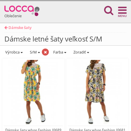
Oblečenie
MENU
Dámske šaty
Dámske letné šaty veľkosť S/M
Výrobca
S/M
Farba
Zoradiť
Dámske šaty whoo Fashion I0689
Dámske šaty whoo Fashion I0681