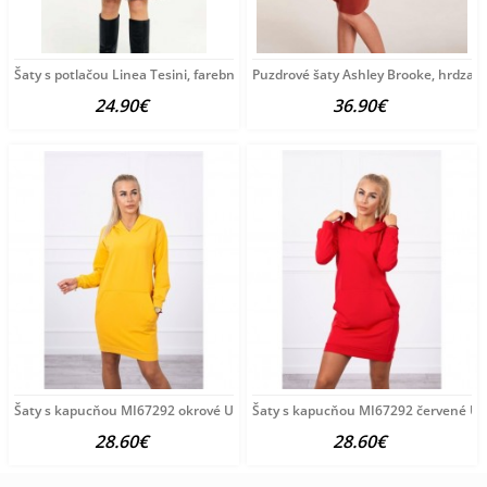
Šaty s potlačou Linea Tesini, farebné
Puzdrové šaty Ashley Brooke, hrdza
24.90€
36.90€
Šaty s kapucňou MI67292 okrové Univerzálna Okrová
Šaty s kapucňou MI67292 červené Un
28.60€
28.60€