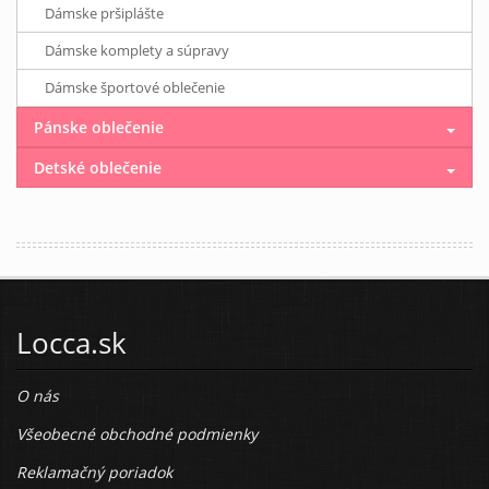
Dámske pršiplášte
Dámske komplety a súpravy
Dámske športové oblečenie
Pánske oblečenie
Detské oblečenie
Locca.sk
O nás
Všeobecné obchodné podmienky
Reklamačný poriadok