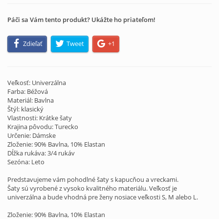
Páči sa Vám tento produkt? Ukážte ho priateľom!
Zdieľať
Tweet
+1
Veľkosť: Univerzálna
Farba: Béžová
Materiál: Bavlna
Štýl: klasický
Vlastnosti: Krátke šaty
Krajina pôvodu: Turecko
Určenie: Dámske
Zloženie: 90% Bavlna, 10% Elastan
Dĺžka rukáva: 3/4 rukáv
Sezóna: Leto
Predstavujeme vám pohodlné šaty s kapucňou a vreckami.
Šaty sú vyrobené z vysoko kvalitného materiálu. Veľkosť je
univerzálna a bude vhodná pre ženy nosiace veľkosti S, M alebo L.
Zloženie: 90% Bavlna, 10% Elastan