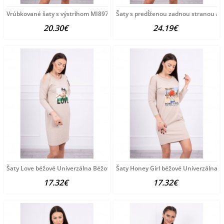
Vrúbkované šaty s výstrihom MI8974 béžové Univerzálna
Šaty s predĺženou zadnou stranou a 
20.30€
24.19€
Šaty Love béžové Univerzálna Béžová
Šaty Honey Girl béžové Univerzálna 
17.32€
17.32€