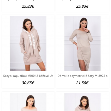
25.83€
25.83€
Šaty s kapucňou MI0042 béžové Univerzálna Béžová
Dámske asymetrické šaty MI8923 sve
30.65€
21.50€