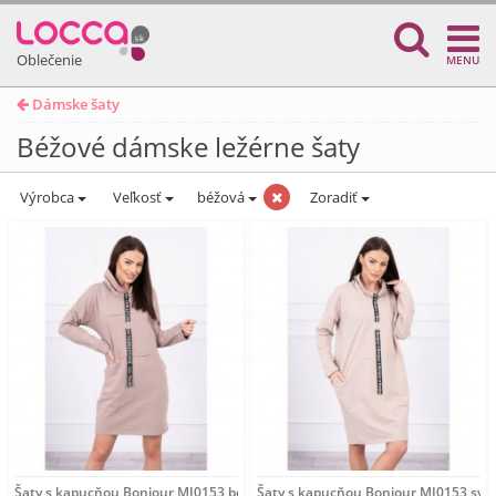
Oblečenie
MENU
Dámske šaty
Béžové dámske ležérne šaty
Výrobca
Veľkosť
béžová
Zoradiť
Šaty s kapucňou Bonjour MI0153 béžové Univerzálna
Šaty s kapucňou Bonjour MI0153 svet