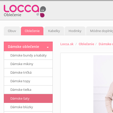
Oblečenie
Obuv
Oblečenie
Kabelky
Hodinky
Módne doplnk
Locca.sk
Oblečenie
Dámske o
Dámske oblečenie
Dámske bundy a kabáty
Dámske mikiny
Dámske tričká
Dámske topy
Dámske tielka
Dámske šaty
Dámske blúzky