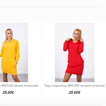
u MI67292 okrové Univerzálna Okrová
Šaty s kapucňou MI67292 červené Univerzál
28.60€
28.60€