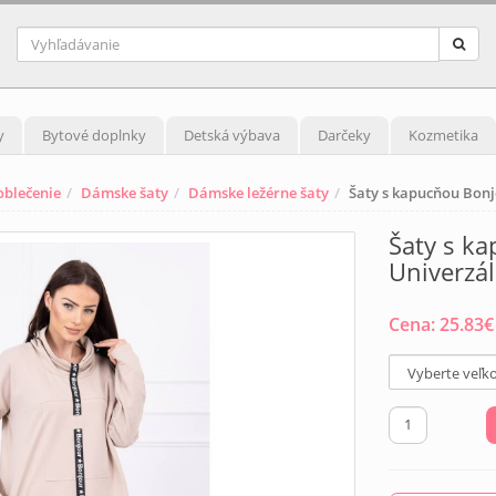
y
Bytové doplnky
Detská výbava
Darčeky
Kozmetika
blečenie
Dámske šaty
Dámske ležérne šaty
Šaty s kapucňou Bonj
Šaty s k
Univerzá
Cena:
25.83
€