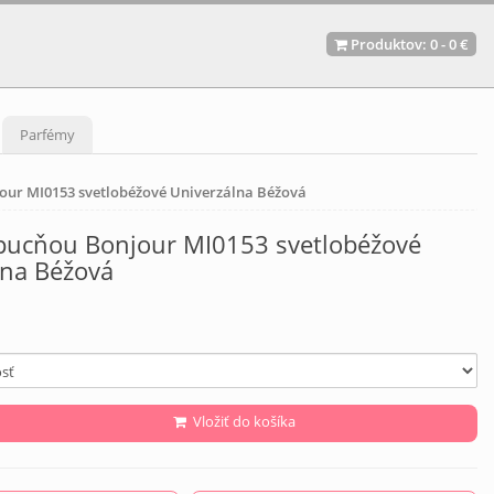
Produktov:
0
-
0 €
Parfémy
our MI0153 svetlobéžové Univerzálna Béžová
apucňou Bonjour MI0153 svetlobéžové
lna Béžová
Vložiť do košíka