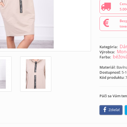
Cena
5.00
Bezp
tova
Dám
Kategória:
Mond
Výrobca:
béžov
Farba:
Materiál
: Bavln
Dostupnosť
: 5-
Kód produktu
:
Páči sa Vám ten
Zdieľať