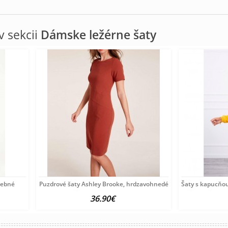
 sekcii
Dámske ležérne šaty
arebné
Puzdrové šaty Ashley Brooke, hrdzavohnedé
Šaty s kapucňo
36.90€