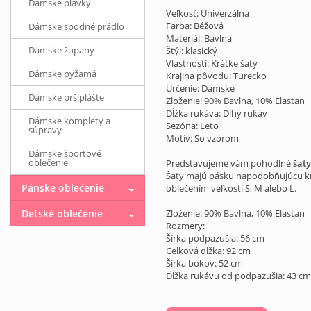
Dámske plavky
Veľkosť: Univerzálna
Farba: Béžová
Dámske spodné prádlo
Materiál: Bavlna
Dámske župany
Štýl: klasický
Vlastnosti: Krátke šaty
Dámske pyžamá
Krajina pôvodu: Turecko
Určenie: Dámske
Dámske pršiplášte
Zloženie: 90% Bavlna, 10% Elastan
Dĺžka rukáva: Dlhý rukáv
Dámske komplety a
Sezóna: Leto
súpravy
Motív: So vzorom
Dámske športové
oblečenie
Predstavujeme vám pohodlné
šaty
Šaty majú pásku napodobňujúcu kra
Pánske oblečenie
oblečením veľkostí S, M alebo L.
Detské oblečenie
Zloženie: 90% Bavlna, 10% Elastan
Rozmery:
Šírka podpazušia: 56 cm
Celková dĺžka: 92 cm
Šírka bokov: 52 cm
Dĺžka rukávu od podpazušia: 43 cm