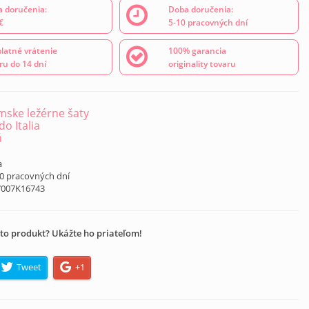
 doručenia:
Doba doručenia:
€
5-10 pracovných dní
latné vrátenie
100% garancia
ru do 14 dní
originality tovaru
ske ležérne šaty
o Italia
á
a
10 pracovných dní
7007K16743
to produkt? Ukážte ho priateľom!
Tweet
+1