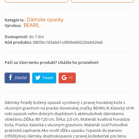
Dámske opasky
Kategória:
BEARIL
Výrobca:
Dostupnosť
: do 7 dní
Kód produktu
:
0805bc183a6d1cd899a660220a6429a6
Páči sa Vám tento produkt? Ukážte ho priateľom!
Zdieľať
Tweet
+1
Dámsky hnedý kožený opasok vyrobený z pravej hovädzej kože s
vkusným gravírom na pracke slovenskej značky BEARIL®.Klasický strih
robí opasok veľmi dobrým doplnkom k akémukoľvek dámskemu
oblečeniu.Dĺžka: 80-120 cm, Šírka: 2,0 cm, Materiál: kvalitná hovädzia
koža, Pracka: klasická s vkusným gravírom, Materiál: oceľ Pohodlné
praktické zapínanie.Ako zvoliť dĺžku opasku ?opasok do jeansov
(riflí)štýlový dámsky doplnokopasok z pravej kožedarček pre ženu