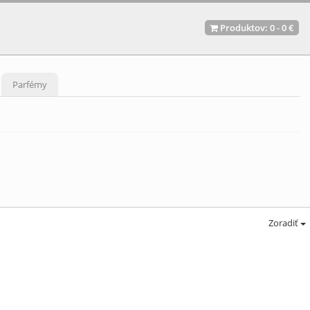
Produktov:
0
-
0 €
Parfémy
Zoradiť