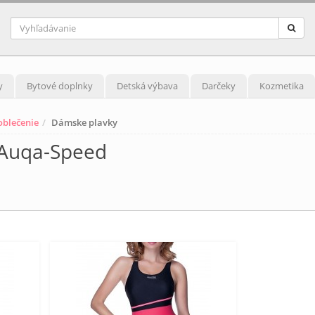
y
Bytové doplnky
Detská výbava
Darčeky
Kozmetika
blečenie
Dámske plavky
 Auqa-Speed