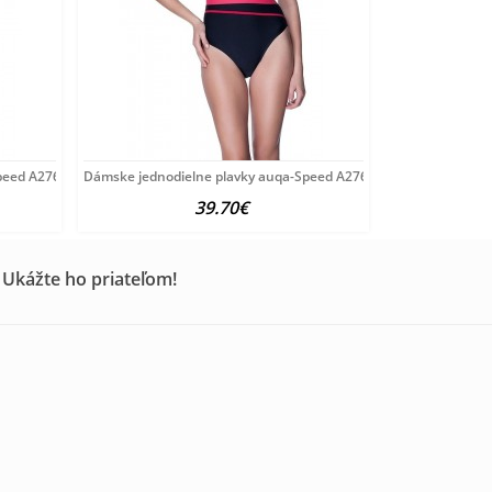
peed A2761
Dámske jednodielne plavky auqa-Speed A2763
39.70€
 Ukážte ho priateľom!