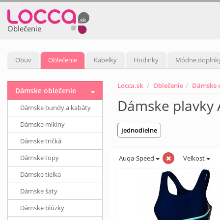
Oblečenie
Obuv
Oblečenie
Kabelky
Hodinky
Módne doplnk
Locca.sk
Oblečenie
Dámske o
Dámske oblečenie
Dámske plavky
Dámske bundy a kabáty
Dámske mikiny
jednodielne
Dámske tričká
Dámske topy
Auqa-Speed
Veľkosť
Dámske tielka
Dámske šaty
Dámske blúzky