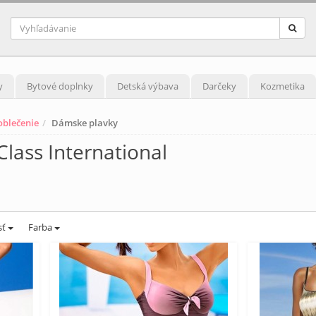
y
Bytové doplnky
Detská výbava
Darčeky
Kozmetika
blečenie
Dámske plavky
lass International
sť
Farba