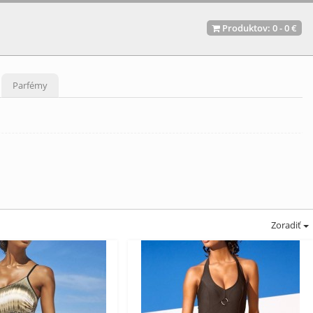
Produktov:
0
-
0 €
Parfémy
Zoradiť