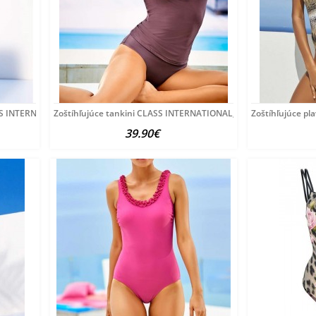
SS INTERNATIONAL, čierne
Zoštíhľujúce tankini CLASS INTERNATIONAL, fialovo-ružová
Zoštíhľujúce pl
39.90€