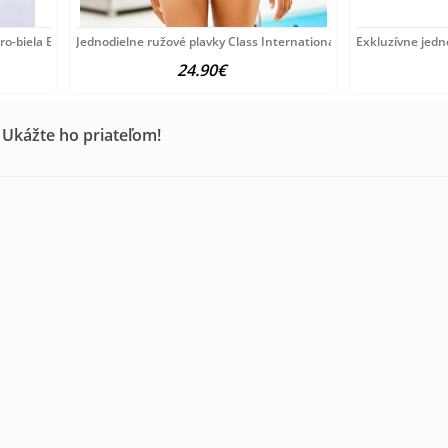
o-biela E-Cup
Jednodielne ružové plavky Class International
Exkluzívne jedn
24.90€
 Ukážte ho priateľom!