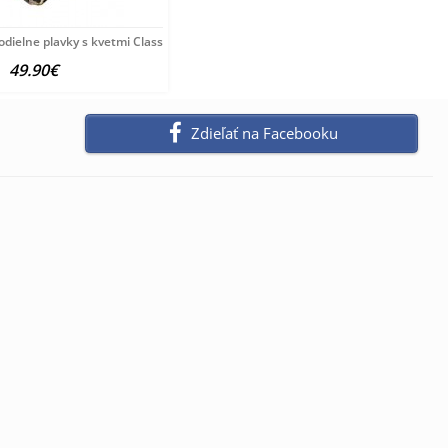
odielne plavky s kvetmi Class International
49.90€
Zdieľať na Facebooku