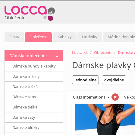
Oblečenie
Obuv
Oblečenie
Kabelky
Hodinky
Módne doplnk
Locca.sk
Oblečenie
Dámske o
Dámske oblečenie
Dámske plavky C
Dámske bundy a kabáty
Dámske mikiny
jednodielne
dvojdielne
Dámske tričká
Dámske topy
Class International
Veľko
Dámske tielka
Dámske šaty
Dámske blúzky