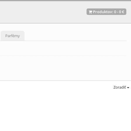
Produktov:
0
-
0 €
Parfémy
Zoradiť