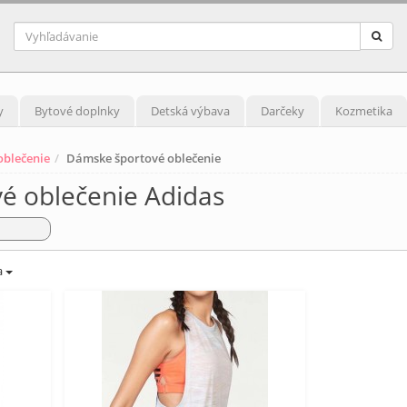
y
Bytové doplnky
Detská výbava
Darčeky
Kozmetika
blečenie
Dámske športové oblečenie
é oblečenie Adidas
a