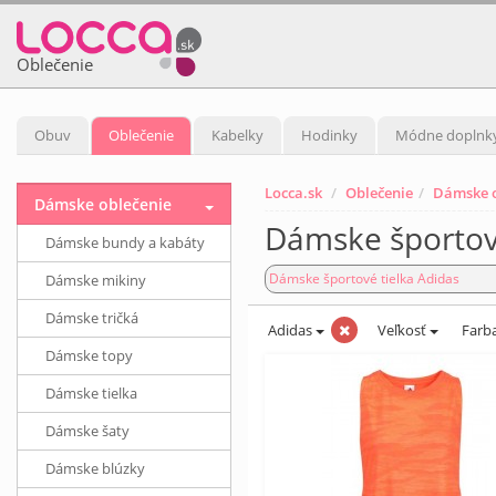
Oblečenie
Obuv
Oblečenie
Kabelky
Hodinky
Módne doplnk
Locca.sk
Oblečenie
Dámske o
Dámske oblečenie
Dámske športov
Dámske bundy a kabáty
Dámske športové tielka Adidas
Dámske mikiny
Dámske tričká
Adidas
Veľkosť
Farb
Dámske topy
Dámske tielka
Dámske šaty
Dámske blúzky