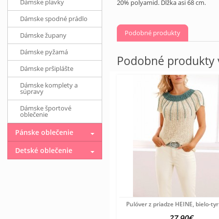
Dámske plavky
20% polyamid. Dĺžka asi 68 cm.
Dámske spodné prádlo
Podobné produkty
Dámske župany
Dámske pyžamá
Podobné produkty v
Dámske pršiplášte
Dámske komplety a
súpravy
Dámske športové
oblečenie
Pánske oblečenie
Detské oblečenie
Pulóver z priadze HEINE, bielo-ty
27.90€