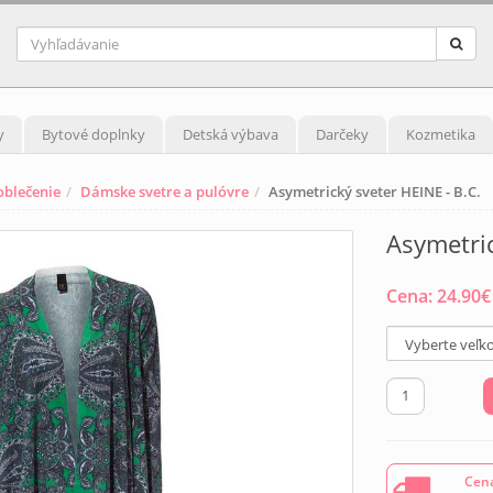
y
Bytové doplnky
Detská výbava
Darčeky
Kozmetika
blečenie
Dámske svetre a pulóvre
Asymetrický sveter HEINE - B.C.
Asymetric
Cena:
24.90
€
Cena