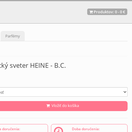
Produktov:
0
-
0 €
Parfémy
ký sveter HEINE - B.C.
Vložiť do košíka
 doručenia:
Doba doručenia: