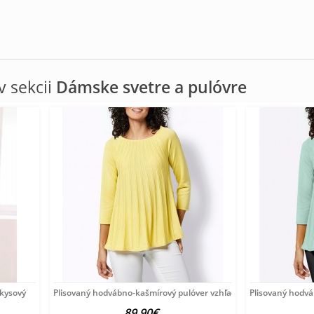
 sekcii
Dámske svetre a pulóvre
rkysový
Plisovaný hodvábno-kašmírový pulóver vzhľadom Création
Plisovaný hodv
89.90€