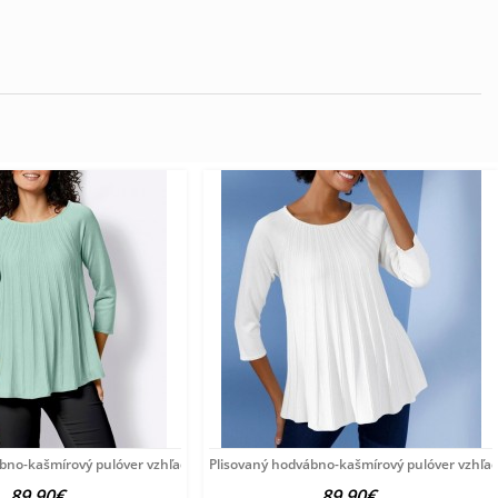
ábno-kašmírový pulóver vzhľadom Création
Plisovaný hodvábno-kašmírový pulóver vzhľa
89.90€
89.90€