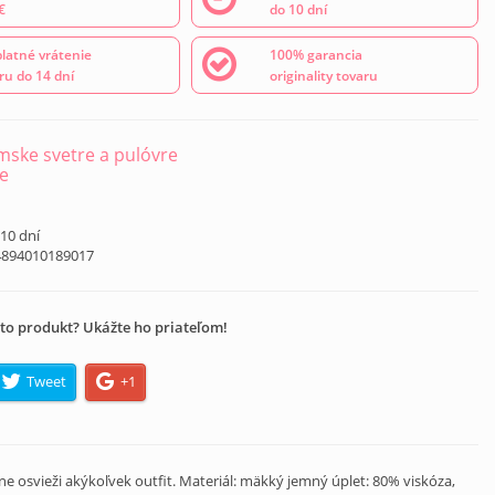
€
do 10 dní
latné vrátenie
100% garancia
ru do 14 dní
originality tovaru
ske svetre a pulóvre
e
 10 dní
4894010189017
to produkt? Ukážte ho priateľom!
Tweet
+1
 osvieži akýkoľvek outfit. Materiál: mäkký jemný úplet: 80% viskóza,