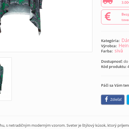
3.00
Bezp
tova
Dám
Kategória:
Hein
Výrobca:
sivá
Farba:
Dostupnosť
: do
Kód produktu
:
Páči sa Vám ten
Zdieľať
u, s netradičným moderným vzorom. Sveter je štýlový kúsok, ktorý príjemne