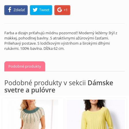
Zdieľať
Tweet
+1
Farba a dizajn priťahujú módnu pozornosť! Moderný ležérny štýl z
mäkkej, pohodlnej bavlny. S atraktívnymi ažúrovými časťami.
Priliehavý postave. S lodičkovým výstrihom a širokými dlhými
rukávmi. 100% bavlna. Dĺžka 62 cm.
Podobné produkty
Podobné produkty v sekcii
Dámske
svetre a pulóvre