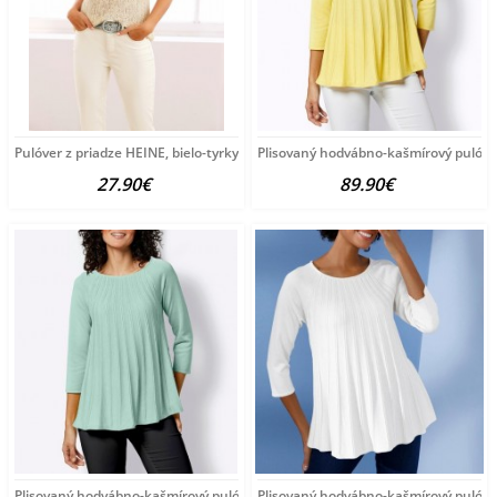
Pulóver z priadze HEINE, bielo-tyrkysový
Plisovaný hodvábno-kašmírový pulóve
27.90€
89.90€
Plisovaný hodvábno-kašmírový pulóver vzhľadom Création
Plisovaný hodvábno-kašmírový pulóve