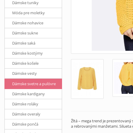
Dámske tuniky
Móda pre moletky
Dámske nohavice
Dámske sukne
Dámske saká
Dámske kostýmy
Dámske košele
Dámske vesty
Dámske svetre a pulóvre
Dámske kardigany
Dámske roláky
Dámske overaly
Žltá – mega trend je prezentovan
Dámske pončá
a rebrovanými manžetami. Silueta 