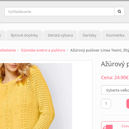
y
Bytové doplnky
Detská výbava
Darčeky
Kozmetika
blečenie
Dámske svetre a pulóvre
Ažúrový pulóver Linea Tesini, žlt
Ažúrový p
Cena:
24.90
€
Cena