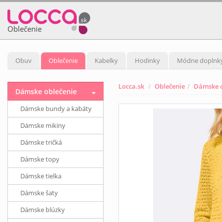
Oblečenie
Obuv
Oblečenie
Kabelky
Hodinky
Módne doplnk
Locca.sk
Oblečenie
Dámske o
Dámske oblečenie
Dámske bundy a kabáty
Dámske mikiny
Dámske tričká
Dámske topy
Dámske tielka
Dámske šaty
Dámske blúzky