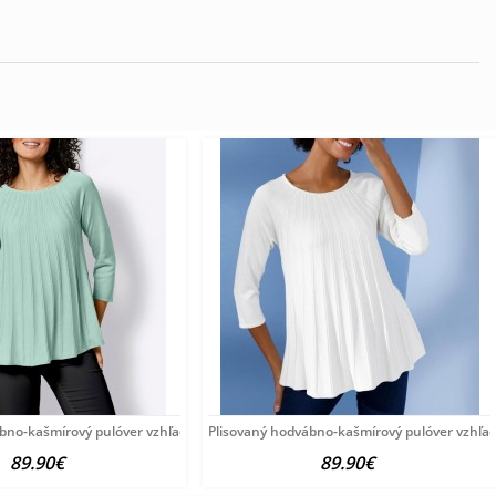
ábno-kašmírový pulóver vzhľadom Création
Plisovaný hodvábno-kašmírový pulóver vzhľa
89.90€
89.90€