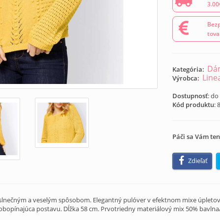
3.00
Bezp
tova
Dám
Kategória:
Line
Výrobca:
Dostupnosť
: do
Kód produktu
:
Páči sa Vám ten
Zdieľať
ý slnečným a veselým spôsobom. Elegantný pulóver v efektnom mixe úplet
obopínajúca postavu. Dĺžka 58 cm. Prvotriedny materiálový mix 50% bavlna/