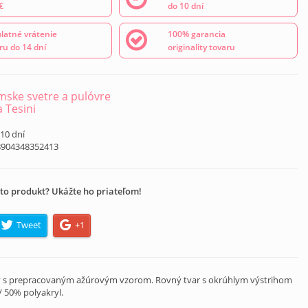
€
do 10 dní
latné vrátenie
100% garancia
ru do 14 dní
originality tovaru
ske svetre a pulóvre
a Tesini
 10 dní
8904348352413
to produkt? Ukážte ho priateľom!
Tweet
+1
ov s prepracovaným ažúrovým vzorom. Rovný tvar s okrúhlym výstrihom
 50% polyakryl.