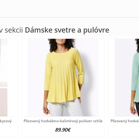
 sekcii
Dámske svetre a pulóvre
rkysový
Plisovaný hodvábno-kašmírový pulóver vzhľadom Création
Plisovaný hodv
89.90€