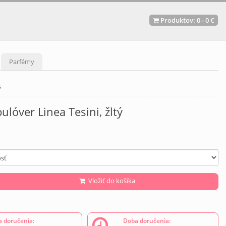
Produktov:
0
-
0 €
Parfémy
ý
ulóver Linea Tesini, žltý
Vložiť do košíka
 doručenia:
Doba doručenia: