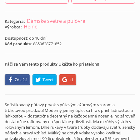
Dámske svetre a pulóvre
Kategória:
Heine
Výrobca:
Dostupnosť
: do 10 dní
Kód produktu
:
8859628771852
Páči sa Vám tento produkt? Ukážte ho priateľom!
Zdieľať
Tweet
+1
Sofistikovaný pútavý prvok s pútavým ažúrovým vzorom a
trblietavou priadzou! Moderný jemný úplet sa hrá s priehľadnosťou a
ľahkosťou – dostatočne decentný na každodenné nosenie, no zároveň
dostatočne rafinovaný na špeciálne príležitosti. Má okrúhly výstrih s
rolovaným lemom. Dlhé rukávy v tvare trúbky dodávajú svetru ženský
nádych a hravý vzhľad. Mäkký na dotyk vďaka vysoko kvalitnej
polyakrylovej zmesi 90 % polyakrylu, 5 % polyesteru a 5 % kovových