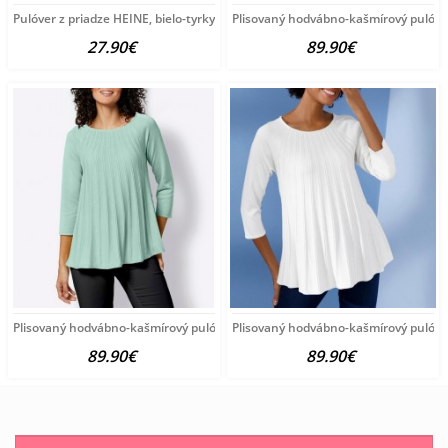
Pulóver z priadze HEINE, bielo-tyrkysový
Plisovaný hodvábno-kašmírový pulóve
27.90€
89.90€
Plisovaný hodvábno-kašmírový pulóver vzhľadom Création
Plisovaný hodvábno-kašmírový pulóve
89.90€
89.90€