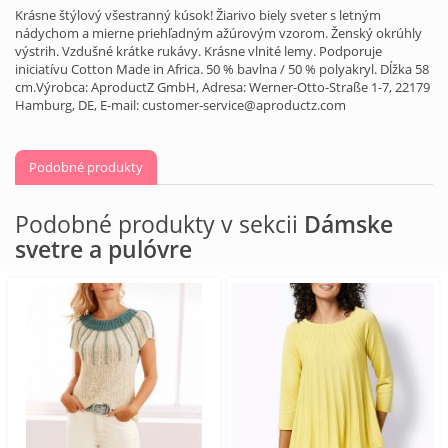
Krásne štýlový všestranný kúsok! Žiarivo biely sveter s letným
nádychom a mierne priehľadným ažúrovým vzorom. Ženský okrúhly
výstrih. Vzdušné krátke rukávy. Krásne vlnité lemy. Podporuje
iniciatívu Cotton Made in Africa. 50 % bavlna / 50 % polyakryl. Dĺžka 58
cm.Výrobca: AproductZ GmbH, Adresa: Werner-Otto-Straße 1-7, 22179
Hamburg, DE, E-mail: customer-service@aproductz.com
Podobné produkty
Podobné produkty v sekcii
Dámske
svetre a pulóvre