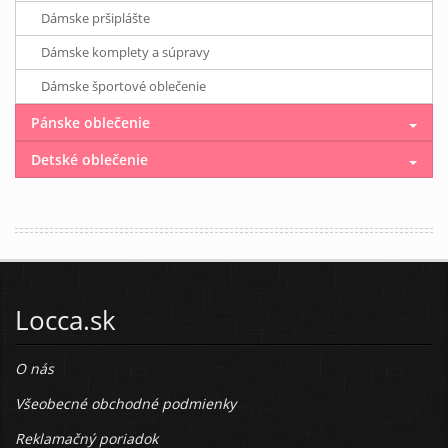
Dámske pršiplášte
Dámske komplety a súpravy
Dámske športové oblečenie
Pánske oblečenie
Detské oblečenie
Locca.sk
O nás
Všeobecné obchodné podmienky
Reklamačný poriadok