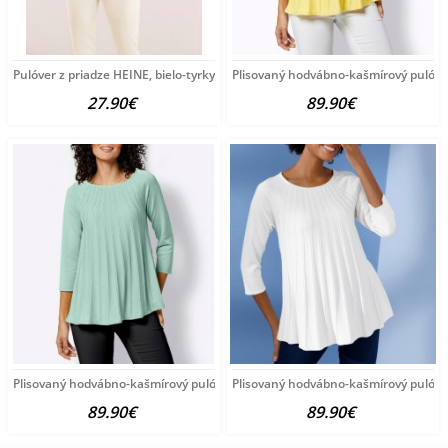
Pulóver z priadze HEINE, bielo-tyrkysový
Plisovaný hodvábno-kašmírový pulóve
27.90€
89.90€
Plisovaný hodvábno-kašmírový pulóver vzhľadom Création
Plisovaný hodvábno-kašmírový pulóve
89.90€
89.90€