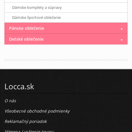
Dámske komplety a súpravy
Dámske športové oblečenie
Pánske oblečenie
Detské oblečenie
Locca.sk
O nás
Všeobecné obchodné podmienky
Reklamačný poriadok
Výmena / vrátenie tovaru