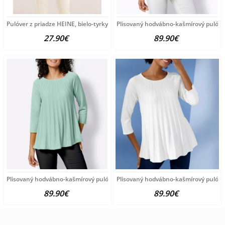
Pulóver z priadze HEINE, bielo-tyrkysový
Plisovaný hodvábno-kašmírový pulóve
27.90€
89.90€
Plisovaný hodvábno-kašmírový pulóver vzhľadom Création
Plisovaný hodvábno-kašmírový pulóve
89.90€
89.90€