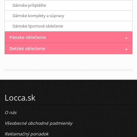
Dámske pršiplášte
Dámske komplety a súpravy
Dámske športové oblečenie
Pánske oblečenie
Detské oblečenie
Locca.sk
O nás
Všeobecné obchodné podmienky
Reklamačný poriadok