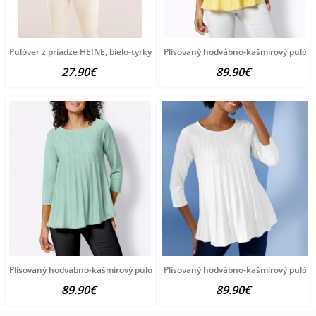
Pulóver z priadze HEINE, bielo-tyrkysový
Plisovaný hodvábno-kašmírový pulóve
27.90€
89.90€
Plisovaný hodvábno-kašmírový pulóver vzhľadom Création
Plisovaný hodvábno-kašmírový pulóve
89.90€
89.90€