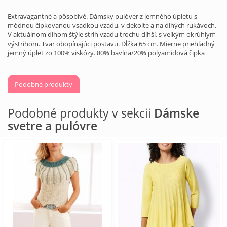
Extravagantné a pôsobivé. Dámsky pulóver z jemného úpletu s
módnou čipkovanou vsadkou vzadu, v dekolte a na dlhých rukávoch.
V aktuálnom dlhom štýle strih vzadu trochu dlhší, s veľkým okrúhlym
výstrihom. Tvar obopínajúci postavu. Dĺžka 65 cm. Mierne priehľadný
jemný úplet zo 100% viskózy. 80% bavlna/20% polyamidová čipka
Podobné produkty
Podobné produkty v sekcii
Dámske
svetre a pulóvre