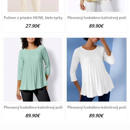
Pulóver z priadze HEINE, bielo-tyrkysový
Plisovaný hodvábno-kašmírový pulóve
27.90€
89.90€
Plisovaný hodvábno-kašmírový pulóver vzhľadom Création
Plisovaný hodvábno-kašmírový pulóve
89.90€
89.90€