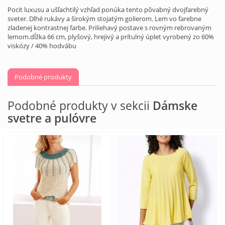
Pocit luxusu a ušľachtilý vzhľad ponúka tento pôvabný dvojfarebný
sveter. Dlhé rukávy a širokým stojatým golierom. Lem vo farebne
zladenej kontrastnej farbe. Priliehavý postave s rovným rebrovaným
lemom.dĺžka 66 cm, plyšový, hrejivý a prítulný úplet vyrobený zo 60%
viskózy / 40% hodvábu
Podobné produkty
Podobné produkty v sekcii
Dámske
svetre a pulóvre