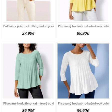
Pulóver z priadze HEINE, bielo-tyrkysový
Plisovaný hodvábno-kašmírový pulóve
27.90€
89.90€
Plisovaný hodvábno-kašmírový pulóver vzhľadom Création
Plisovaný hodvábno-kašmírový pulóve
89.90€
89.90€