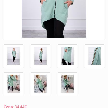
Cena:
34.44
€