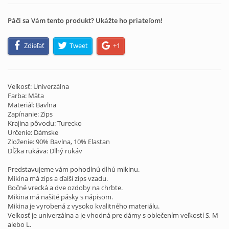
Páči sa Vám tento produkt? Ukážte ho priateľom!
Zdieľať
Tweet
+1
Veľkosť: Univerzálna
Farba: Mäta
Materiál: Bavlna
Zapínanie: Zips
Krajina pôvodu: Turecko
Určenie: Dámske
Zloženie: 90% Bavlna, 10% Elastan
Dĺžka rukáva: Dlhý rukáv
Predstavujeme vám pohodlnú dlhú mikinu.
Mikina má zips a ďalší zips vzadu.
Bočné vrecká a dve ozdoby na chrbte.
Mikina má našité pásky s nápisom.
Mikina je vyrobená z vysoko kvalitného materiálu.
Veľkosť je univerzálna a je vhodná pre dámy s oblečením veľkostí S, M
alebo L.