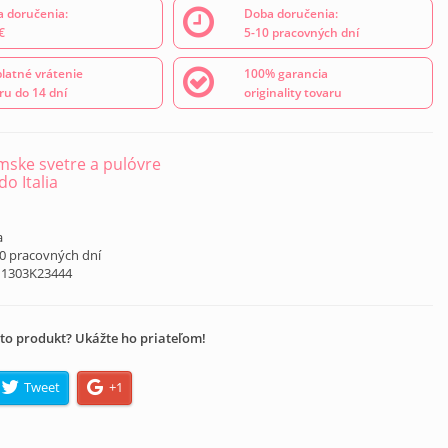
 doručenia:
Doba doručenia:
€
5-10 pracovných dní
latné vrátenie
100% garancia
ru do 14 dní
originality tovaru
ske svetre a pulóvre
o Italia
a
10 pracovných dní
11303K23444
to produkt? Ukážte ho priateľom!
Tweet
+1