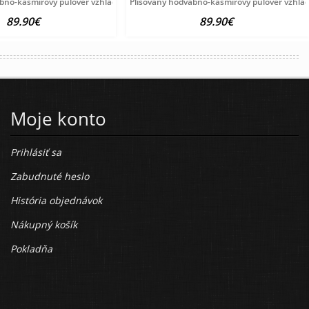
ábno-kašmírový pulóver vzhľadom Création
Plisovaný hodvábno-kašmírový pulóver vzhľa
89.90€
89.90€
Moje konto
Prihlásiť sa
Zabudnuté heslo
História objednávok
Nákupný košík
Pokladňa