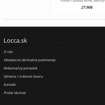
Pulóver z priadze HEINE, bielo-ty
27.90€
Locca.sk
O nás
Všeobecné obchodné podmienky
Reklamačný poriadok
Výmena / vrátenie tovaru
Kontakt
Pridať obchod