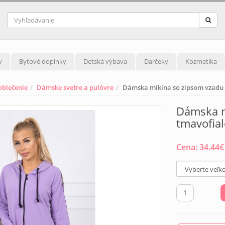
y
Bytové doplnky
Detská výbava
Darčeky
Kozmetika
blečenie
Dámske svetre a pulóvre
Dámska mikina so zipsom vzadu 
Dámska m
tmavofial
Cena:
34.44
€