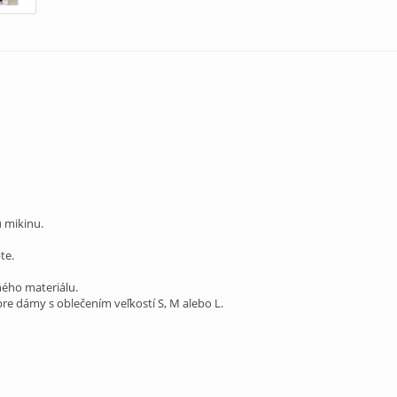
 mikinu.
te.
ného materiálu.
pre dámy s oblečením veľkostí S, M alebo L.