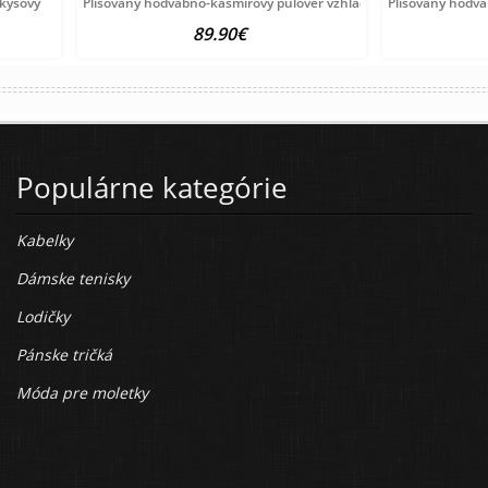
rkysový
Plisovaný hodvábno-kašmírový pulóver vzhľadom Création
Plisovaný hodv
89.90€
Populárne kategórie
Kabelky
Dámske tenisky
Lodičky
Pánske tričká
Móda pre moletky