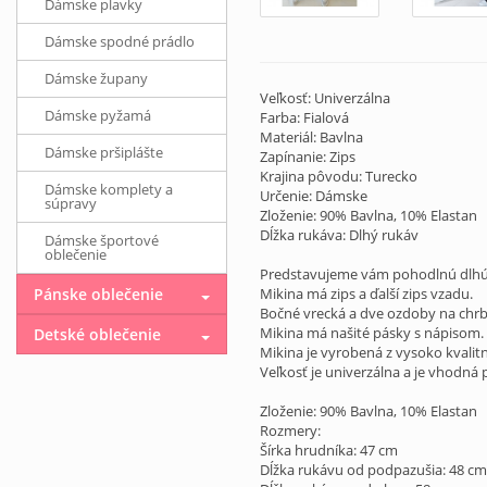
Dámske plavky
Dámske spodné prádlo
Dámske župany
Veľkosť: Univerzálna
Dámske pyžamá
Farba: Fialová
Materiál: Bavlna
Dámske pršiplášte
Zapínanie: Zips
Krajina pôvodu: Turecko
Dámske komplety a
Určenie: Dámske
súpravy
Zloženie: 90% Bavlna, 10% Elastan
Dĺžka rukáva: Dlhý rukáv
Dámske športové
oblečenie
Predstavujeme vám pohodlnú dlhú
Pánske oblečenie
Mikina má zips a ďalší zips vzadu.
Bočné vrecká a dve ozdoby na chrb
Mikina má našité pásky s nápisom.
Detské oblečenie
Mikina je vyrobená z vysoko kvalit
Veľkosť je univerzálna a je vhodná 
Zloženie: 90% Bavlna, 10% Elastan
Rozmery:
Šírka hrudníka: 47 cm
Dĺžka rukávu od podpazušia: 48 cm