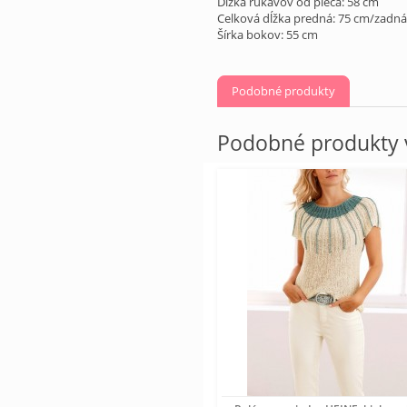
Dĺžka rukávov od pleca: 58 cm
Celková dĺžka predná: 75 cm/zadná
Šírka bokov: 55 cm
Podobné produkty
Podobné produkty v