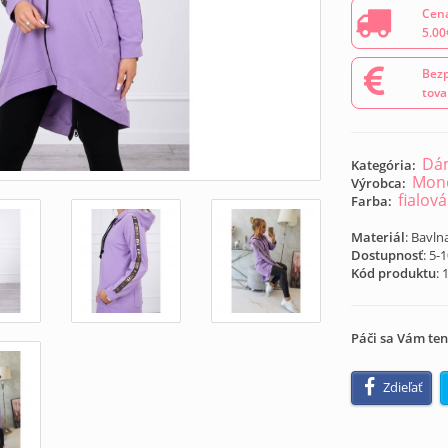
Cena
5.00
Bezp
tova
Dám
Kategória:
Mond
Výrobca:
fialová
Farba:
Materiál
: Bavln
Dostupnosť
: 5-
Kód produktu
:
Páči sa Vám ten
Zdieľať