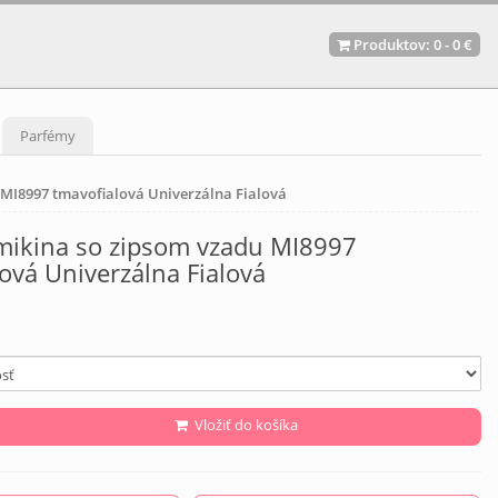
Produktov:
0
-
0 €
Parfémy
MI8997 tmavofialová Univerzálna Fialová
ikina so zipsom vzadu MI8997
ová Univerzálna Fialová
Vložiť do košíka