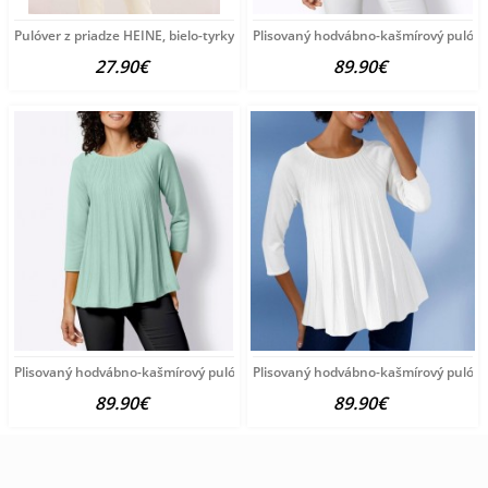
Pulóver z priadze HEINE, bielo-tyrkysový
Plisovaný hodvábno-kašmírový pulóve
27.90€
89.90€
Plisovaný hodvábno-kašmírový pulóver vzhľadom Création
Plisovaný hodvábno-kašmírový pulóve
89.90€
89.90€