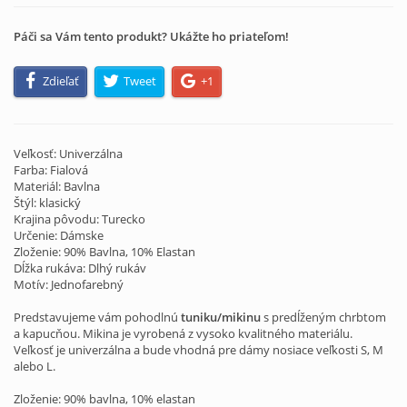
Páči sa Vám tento produkt? Ukážte ho priateľom!
Zdieľať
Tweet
+1
Veľkosť: Univerzálna
Farba: Fialová
Materiál: Bavlna
Štýl: klasický
Krajina pôvodu: Turecko
Určenie: Dámske
Zloženie: 90% Bavlna, 10% Elastan
Dĺžka rukáva: Dlhý rukáv
Motív: Jednofarebný
Predstavujeme vám pohodlnú
tuniku/mikinu
s predĺženým chrbtom
a kapucňou. Mikina je vyrobená z vysoko kvalitného materiálu.
Veľkosť je univerzálna a bude vhodná pre dámy nosiace veľkosti S, M
alebo L.
Zloženie: 90% bavlna, 10% elastan