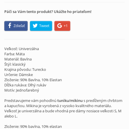
Páči sa Vám tento produkt? Ukážte ho priateľom!
Zdieľať
Tweet
+1
Veľkosť: Univerzálna
Farba: Mäta
Materiál: Bavlna
Štýl: klasický
Krajina pôvodu: Turecko
Určenie: Dámske
Zloženie: 90% Bavlna, 10% Elastan
Dĺžka rukáva: Dlhý rukáv
Motív: Jednofarebný
Predstavujeme vám pohodlnú
tuniku/mikinu
s predĺženým chrbtom
a kapucňou. Mikina je vyrobená z vysoko kvalitného materiálu.
Veľkosť je univerzálna a bude vhodná pre dámy nosiace veľkosti S, M
alebo L.
Zloženie: 90% bavlna, 10% elastan