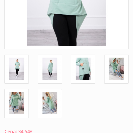
Cena:
34.54
€