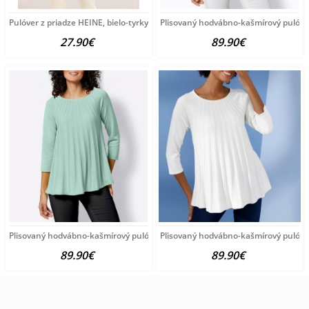
Pulóver z priadze HEINE, bielo-tyrkysový
Plisovaný hodvábno-kašmírový pulóve
27.90€
89.90€
Plisovaný hodvábno-kašmírový pulóver vzhľadom Création
Plisovaný hodvábno-kašmírový pulóve
89.90€
89.90€