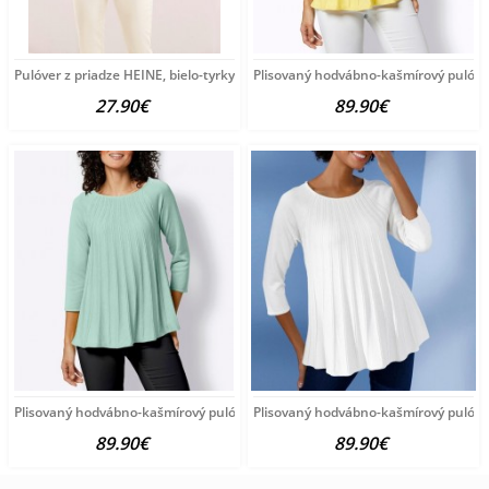
Pulóver z priadze HEINE, bielo-tyrkysový
Plisovaný hodvábno-kašmírový pulóve
27.90€
89.90€
Plisovaný hodvábno-kašmírový pulóver vzhľadom Création
Plisovaný hodvábno-kašmírový pulóve
89.90€
89.90€