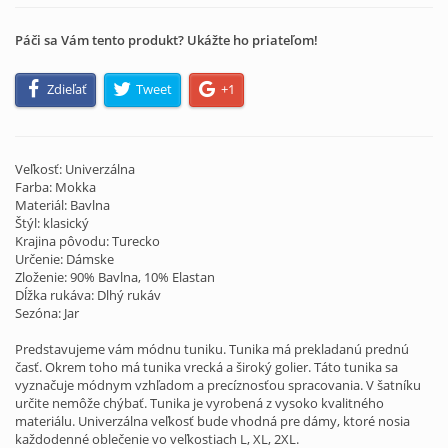
Páči sa Vám tento produkt? Ukážte ho priateľom!
Zdieľať
Tweet
+1
Veľkosť: Univerzálna
Farba: Mokka
Materiál: Bavlna
Štýl: klasický
Krajina pôvodu: Turecko
Určenie: Dámske
Zloženie: 90% Bavlna, 10% Elastan
Dĺžka rukáva: Dlhý rukáv
Sezóna: Jar
Predstavujeme vám módnu tuniku. Tunika má prekladanú prednú
časť. Okrem toho má tunika vrecká a široký golier. Táto tunika sa
vyznačuje módnym vzhľadom a precíznosťou spracovania. V šatníku
určite nemôže chýbať. Tunika je vyrobená z vysoko kvalitného
materiálu. Univerzálna veľkosť bude vhodná pre dámy, ktoré nosia
každodenné oblečenie vo veľkostiach L, XL, 2XL.