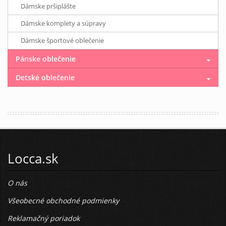
Dámske pršiplášte
Dámske komplety a súpravy
Dámske športové oblečenie
Pánske oblečenie
Detské oblečenie
Locca.sk
O nás
Všeobecné obchodné podmienky
Reklamačný poriadok