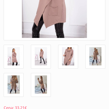
Cena:
33.21
€