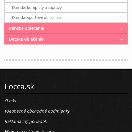
Dámske komplety a súpravy
Dámske športové oblečenie
Pánske oblečenie
Detské oblečenie
Locca.sk
O nás
Všeobecné obchodné podmienky
Reklamačný poriadok
Výmena / vrátenie tovaru