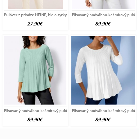
Pulóver z priadze HEINE, bielo-tyrkysový
Plisovaný hodvábno-kašmírový pulóve
27.90€
89.90€
Plisovaný hodvábno-kašmírový pulóver vzhľadom Création
Plisovaný hodvábno-kašmírový pulóve
89.90€
89.90€