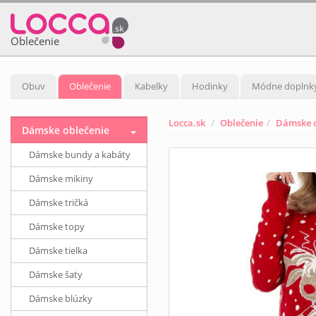
Oblečenie
Obuv
Oblečenie
Kabelky
Hodinky
Módne doplnk
Locca.sk
Oblečenie
Dámske o
Dámske oblečenie
Dámske bundy a kabáty
Dámske mikiny
Dámske tričká
Dámske topy
Dámske tielka
Dámske šaty
Dámske blúzky