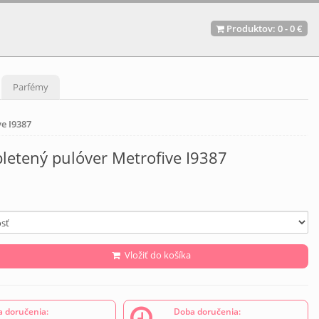
Produktov:
0
-
0 €
Parfémy
e I9387
letený pulóver Metrofive I9387
Vložiť do košíka
 doručenia:
Doba doručenia: