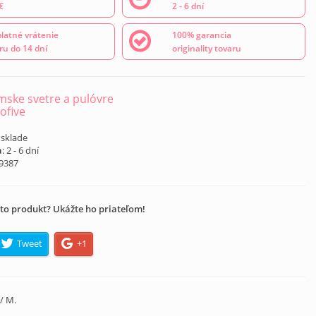
€
2 - 6 dní
latné vrátenie
100% garancia
ru do 14 dní
originality tovaru
ske svetre a pulóvre
ofive
 sklade
a
: 2 - 6 dní
I9387
to produkt? Ukážte ho priateľom!
Tweet
+1
/ M.