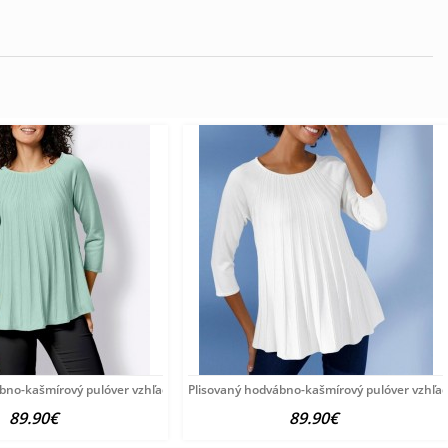
ábno-kašmírový pulóver vzhľadom Création
Plisovaný hodvábno-kašmírový pulóver vzhľa
89.90€
89.90€