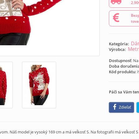
2.90
Bezp
tova
Dám
Kategória:
Metr
Výrobca:
Dostupnosť
: Na
Doba doručeni
Kód produktu
:
Páči sa Vám ten
Zdieľať
m. Náš model je vysoký 169 cm a má veĺkosť S. Na fotografii má veĺkosť S 