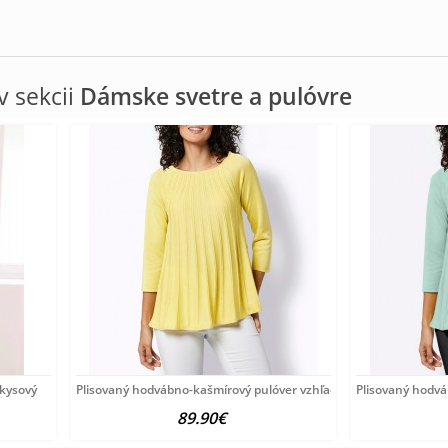
 sekcii
Dámske svetre a pulóvre
rkysový
Plisovaný hodvábno-kašmírový pulóver vzhľadom Création
Plisovaný hodv
89.90€