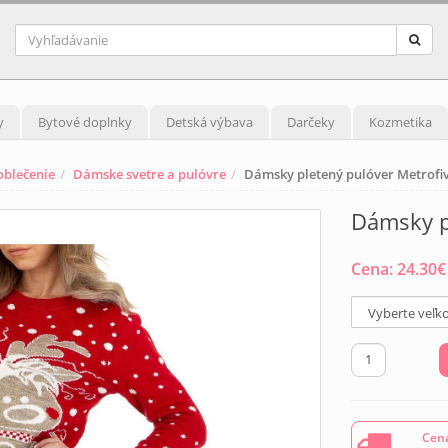
y
Bytové doplnky
Detská výbava
Darčeky
Kozmetika
blečenie
Dámske svetre a pulóvre
Dámsky pletený pulóver Metrofiv
Dámsky p
Cena:
24.30
€
Cena