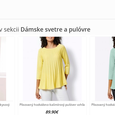
 sekcii
Dámske svetre a pulóvre
rkysový
Plisovaný hodvábno-kašmírový pulóver vzhľadom Création
Plisovaný hodv
89.90€