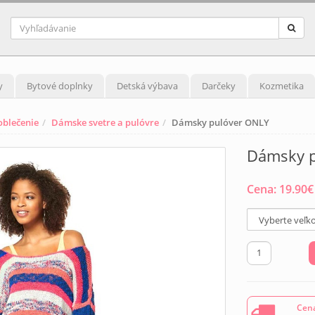
y
Bytové doplnky
Detská výbava
Darčeky
Kozmetika
blečenie
Dámske svetre a pulóvre
Dámsky pulóver ONLY
Dámsky p
Cena:
19.90
€
Cena