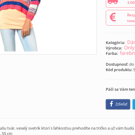
3.00
Bezp
tova
Dám
Kategória:
Only
Výrobca:
fareb
Farba:
Dostupnosť
: do
Kód produktu
:
Páči sa Vám ten
Zdieľať
Vašu tvár, veselý svetrík ktorí s ľahkosťou prehodíte na tričko a už vám bu
. 55 cm