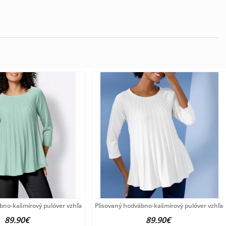
ábno-kašmírový pulóver vzhľadom Création
Plisovaný hodvábno-kašmírový pulóver vzhľa
89.90€
89.90€