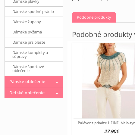
Dámske plavky
Dámske spodné prádlo
Podobné produkty
Dámske župany
Dámske pyžamá
Podobné produkty v
Dámske pršiplášte
Dámske komplety a
súpravy
Dámske športové
oblečenie
Pánske oblečenie
Detské oblečenie
Pulóver z priadze HEINE, bielo-ty
27.90€