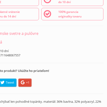
€
do 10 dní
latné vrátenie
100% garancia
ru do 14 dní
originality tovaru
ske svetre a pulóvre
ná
 10 dní
5711648067557
to produkt? Ukážte ho priateľom!
Tweet
+1
dú chýbať len pohodlné topánky. materiál: 36% bavlna, 32% polyacryl, 22%