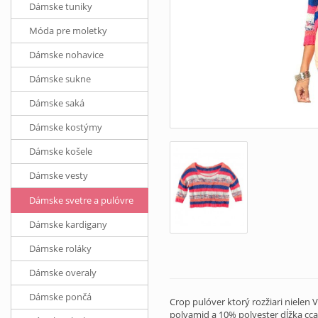
Dámske tuniky
Móda pre moletky
Dámske nohavice
Dámske sukne
Dámske saká
Dámske kostýmy
Dámske košele
Dámske vesty
Dámske svetre a pulóvre
Dámske kardigany
Dámske roláky
Dámske overaly
Dámske pončá
Crop pulóver ktorý rozžiari nielen 
polyamid a 10% polyester dĺžka cca