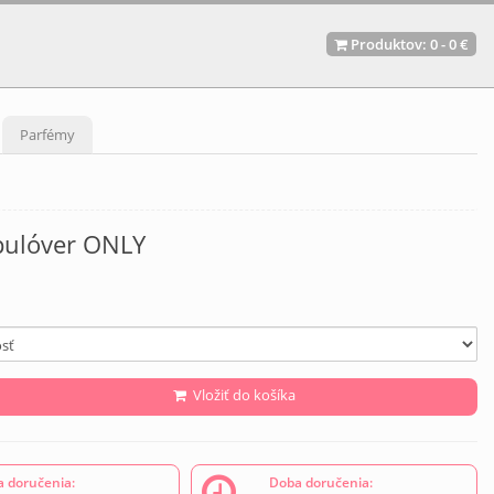
Produktov:
0
-
0 €
Parfémy
ulóver ONLY
Vložiť do košíka
 doručenia:
Doba doručenia: