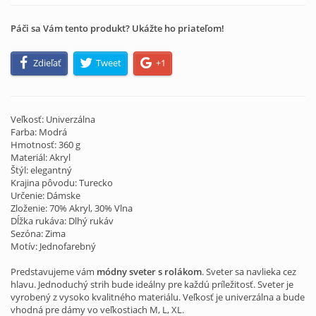
Páči sa Vám tento produkt? Ukážte ho priateľom!
Zdieľať
Tweet
+1
Veľkosť: Univerzálna
Farba: Modrá
Hmotnosť: 360 g
Materiál: Akryl
Štýl: elegantný
Krajina pôvodu: Turecko
Určenie: Dámske
Zloženie: 70% Akryl, 30% Vlna
Dĺžka rukáva: Dlhý rukáv
Sezóna: Zima
Motív: Jednofarebný
Predstavujeme vám
módny sveter s rolákom
. Sveter sa navlieka cez
hlavu. Jednoduchý strih bude ideálny pre každú príležitosť. Sveter je
vyrobený z vysoko kvalitného materiálu. Veľkosť je univerzálna a bude
vhodná pre dámy vo veľkostiach M, L, XL.