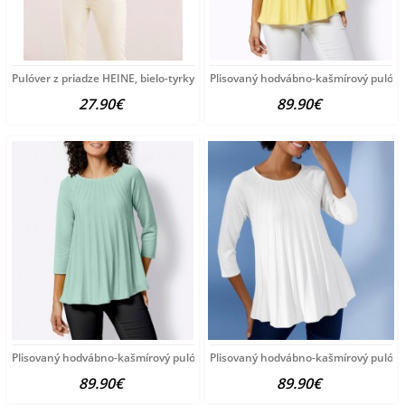
Pulóver z priadze HEINE, bielo-tyrkysový
Plisovaný hodvábno-kašmírový pulóve
27.90€
89.90€
Plisovaný hodvábno-kašmírový pulóver vzhľadom Création
Plisovaný hodvábno-kašmírový pulóve
89.90€
89.90€