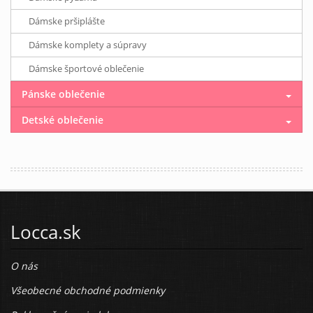
Dámske pršiplášte
Dámske komplety a súpravy
Dámske športové oblečenie
Pánske oblečenie
Detské oblečenie
Locca.sk
O nás
Všeobecné obchodné podmienky