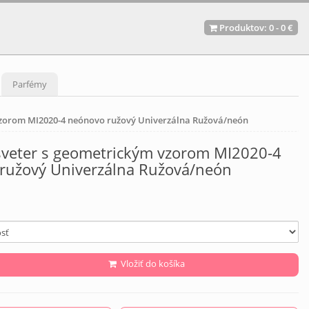
Produktov:
0
-
0 €
Parfémy
zorom MI2020-4 neónovo ružový Univerzálna Ružová/neón
veter s geometrickým vzorom MI2020-4
ružový Univerzálna Ružová/neón
Vložiť do košíka