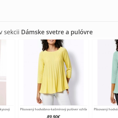
 sekcii
Dámske svetre a pulóvre
rkysový
Plisovaný hodvábno-kašmírový pulóver vzhľadom Création
Plisovaný hodv
89.90€