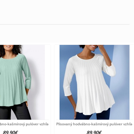
ábno-kašmírový pulóver vzhľadom Création
Plisovaný hodvábno-kašmírový pulóver vzhľa
89.90€
89.90€