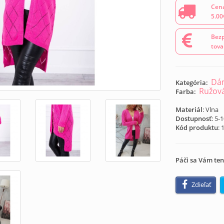
Cena
5.00
Bezp
tova
Dám
Kategória:
Ružov
Farba:
Materiál
: Vlna
Dostupnosť
: 5-
Kód produktu
:
Páči sa Vám ten
Zdieľať