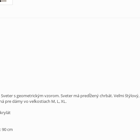
. Sveter s geometrickým vzorom. Sveter má predĺžený chrbát. Veľmi štýlový,
ná pre dámy vo veľkostiach M, L, XL.
krylát
: 90 cm