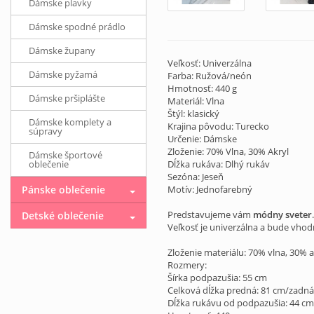
Dámske plavky
Dámske spodné prádlo
Dámske župany
Veľkosť: Univerzálna
Dámske pyžamá
Farba: Ružová/neón
Hmotnosť: 440 g
Dámske pršiplášte
Materiál: Vlna
Štýl: klasický
Dámske komplety a
Krajina pôvodu: Turecko
súpravy
Určenie: Dámske
Zloženie: 70% Vlna, 30% Akryl
Dámske športové
oblečenie
Dĺžka rukáva: Dlhý rukáv
Sezóna: Jeseň
Pánske oblečenie
Motív: Jednofarebný
Predstavujeme vám
módny sveter
Detské oblečenie
Veľkosť je univerzálna a bude vhod
Zloženie materiálu: 70% vlna, 30% a
Rozmery:
Šírka podpazušia: 55 cm
Celková dĺžka predná: 81 cm/zadná
Dĺžka rukávu od podpazušia: 44 cm