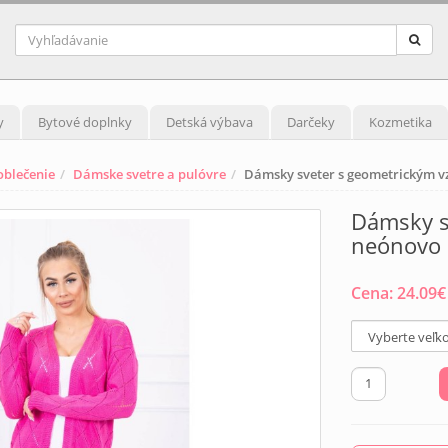
y
Bytové doplnky
Detská výbava
Darčeky
Kozmetika
blečenie
Dámske svetre a pulóvre
Dámsky sveter s geometrickým v
Dámsky s
neónovo 
Cena:
24.09
€