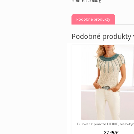
Hmotnosť: 440 g
Podobné produkty
Podobné produkty v
Pulóver z priadze HEINE, bielo-ty
27.90€