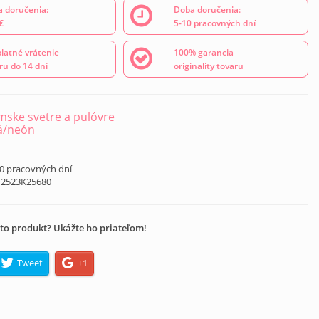
 doručenia:
Doba doručenia:
€
5-10 pracovných dní
latné vrátenie
100% garancia
ru do 14 dní
originality tovaru
ske svetre a pulóvre
á/neón
10 pracovných dní
12523K25680
to produkt? Ukážte ho priateľom!
Tweet
+1