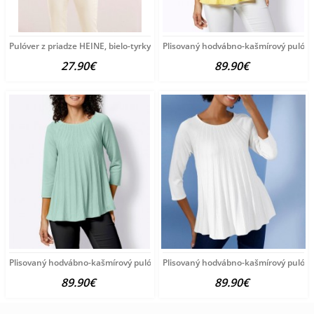
Pulóver z priadze HEINE, bielo-tyrkysový
Plisovaný hodvábno-kašmírový pulóve
27.90€
89.90€
Plisovaný hodvábno-kašmírový pulóver vzhľadom Création
Plisovaný hodvábno-kašmírový pulóve
89.90€
89.90€