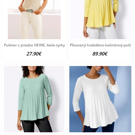
Pulóver z priadze HEINE, bielo-tyrkysový
Plisovaný hodvábno-kašmírový pulóve
27.90€
89.90€