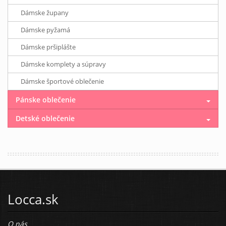
Dámske župany
Dámske pyžamá
Dámske pršiplášte
Dámske komplety a súpravy
Dámske športové oblečenie
Pánske oblečenie
Detské oblečenie
Locca.sk
O nás