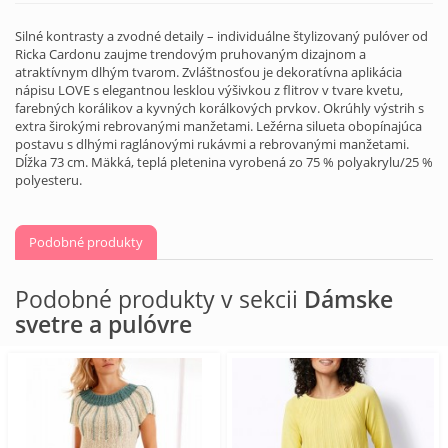
Silné kontrasty a zvodné detaily – individuálne štylizovaný pulóver od
Ricka Cardonu zaujme trendovým pruhovaným dizajnom a
atraktívnym dlhým tvarom. Zvláštnosťou je dekoratívna aplikácia
nápisu LOVE s elegantnou lesklou výšivkou z flitrov v tvare kvetu,
farebných korálikov a kyvných korálkových prvkov. Okrúhly výstrih s
extra širokými rebrovanými manžetami. Ležérna silueta obopínajúca
postavu s dlhými raglánovými rukávmi a rebrovanými manžetami.
Dĺžka 73 cm. Mäkká, teplá pletenina vyrobená zo 75 % polyakrylu/25 %
polyesteru.
Podobné produkty
Podobné produkty v sekcii
Dámske
svetre a pulóvre