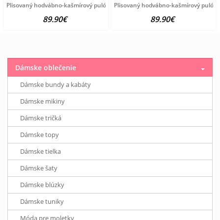
Plisovaný hodvábno-kašmírový pulóver vzhľadom Création
Plisovaný hodvábno-kašmírový pulóve
89.90€
89.90€
Dámske oblečenie
Dámske bundy a kabáty
Dámske mikiny
Dámske tričká
Dámske topy
Dámske tielka
Dámske šaty
Dámske blúzky
Dámske tuniky
Móda pre moletky