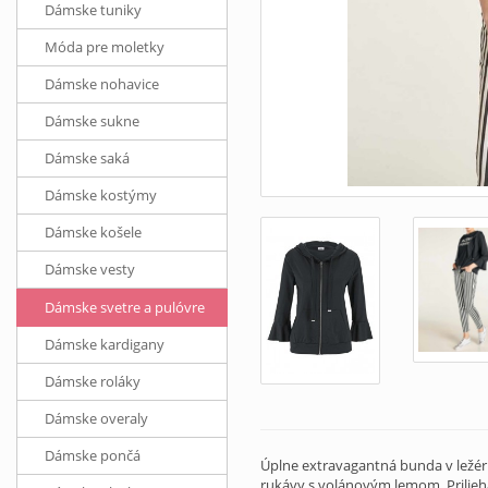
Dámske tuniky
Móda pre moletky
Dámske nohavice
Dámske sukne
Dámske saká
Dámske kostýmy
Dámske košele
Dámske vesty
Dámske svetre a pulóvre
Dámske kardigany
Dámske roláky
Dámske overaly
Dámske pončá
Úplne extravagantná bunda v ležé
rukávy s volánovým lemom. Prilieh