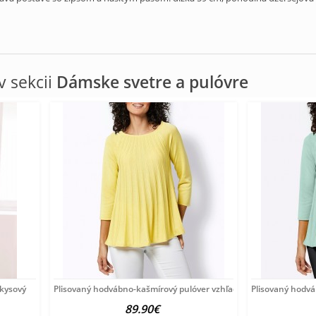
 sekcii
Dámske svetre a pulóvre
rkysový
Plisovaný hodvábno-kašmírový pulóver vzhľadom Création
Plisovaný hodv
89.90€