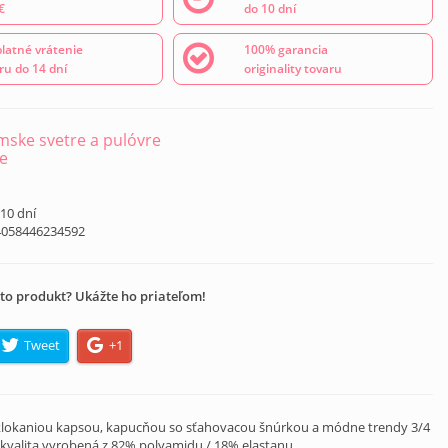
€
do 10 dní
latné vrátenie
100% garancia
ru do 14 dní
originality tovaru
ske svetre a pulóvre
e
 10 dní
4058446234592
to produkt? Ukážte ho priateľom!
Tweet
+1
klokaniou kapsou, kapucňou so sťahovacou šnúrkou a módne trendy 3/4
kvalita vyrobená z 82% polyamidu / 18% elastanu