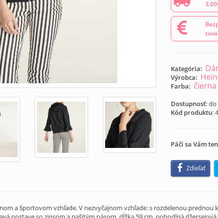
3.00
Bezp
tova
Dám
Kategória:
Hein
Výrobca:
čierna
Farba:
Dostupnosť
: do
Kód produktu
:
Páči sa Vám ten
Zdieľať
rnom a športovom vzhľade. V nezvyčajnom vzhľade: s rozdelenou prednou 
avá postave so zipsom a našitým pásom. dĺžka 59 cm, pohodlná džersejová 