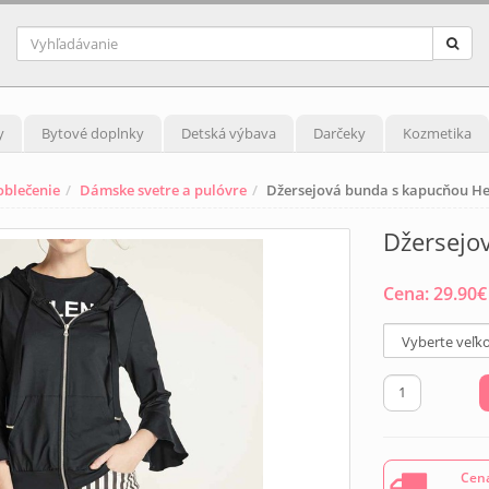
y
Bytové doplnky
Detská výbava
Darčeky
Kozmetika
blečenie
Dámske svetre a pulóvre
Džersejová bunda s kapucňou Hei
Džersejo
Cena:
29.90
€
Cena