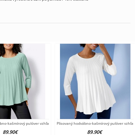
ábno-kašmírový pulóver vzhľadom Création
Plisovaný hodvábno-kašmírový pulóver vzhľa
89.90€
89.90€