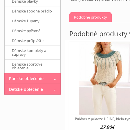
Dámske plavky
Dámske spodné prádlo
Podobné produkty
Dámske župany
Dámske pyžamá
Podobné produkty v
Dámske pršiplášte
Dámske komplety a
súpravy
Dámske športové
oblečenie
Pánske oblečenie
Detské oblečenie
Pulóver z priadze HEINE, bielo-ty
27.90€