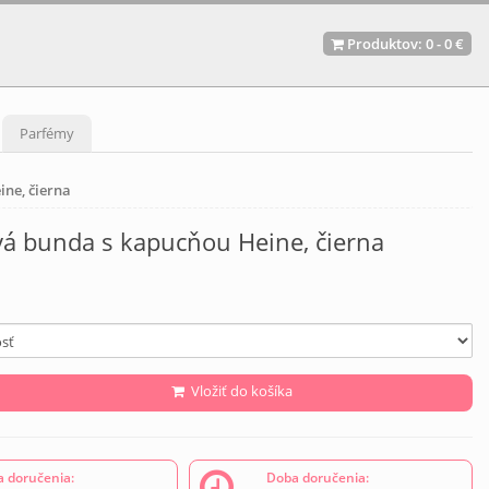
Produktov:
0
-
0 €
Parfémy
ne, čierna
vá bunda s kapucňou Heine, čierna
Vložiť do košíka
 doručenia:
Doba doručenia: