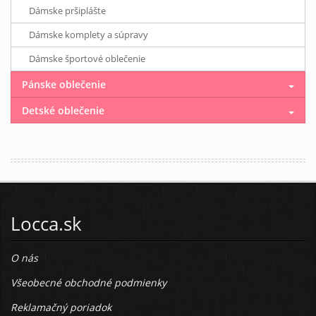
Dámske pršiplášte
Dámske komplety a súpravy
Dámske športové oblečenie
Pánske oblečenie
Detské oblečenie
Locca.sk
O nás
Všeobecné obchodné podmienky
Reklamačný poriadok