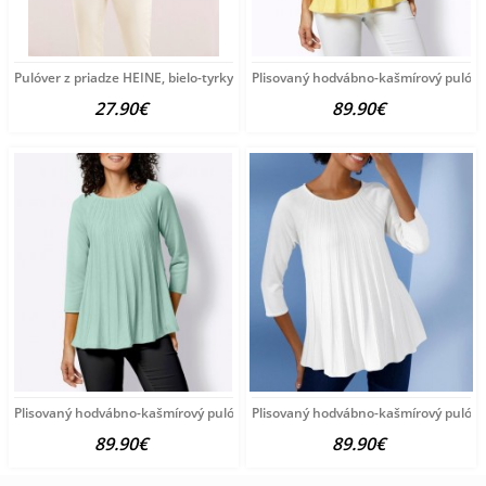
Pulóver z priadze HEINE, bielo-tyrkysový
Plisovaný hodvábno-kašmírový pulóve
27.90€
89.90€
Plisovaný hodvábno-kašmírový pulóver vzhľadom Création
Plisovaný hodvábno-kašmírový pulóve
89.90€
89.90€