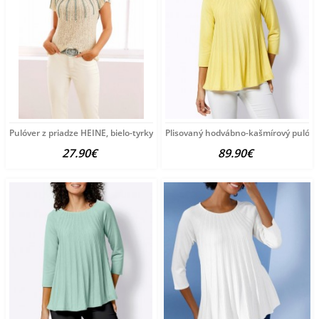
Pulóver z priadze HEINE, bielo-tyrkysový
Plisovaný hodvábno-kašmírový pulóve
27.90€
89.90€