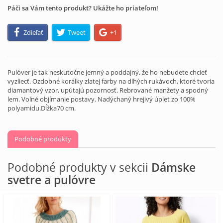
Páči sa Vám tento produkt? Ukážte ho priateľom!
Zdieľať
Tweet
+1
Pulóver je tak neskutočne jemný a poddajný, že ho nebudete chcieť
vyzliecť. Ozdobné korálky zlatej farby na dlhých rukávoch, ktoré tvoria
diamantový vzor, ​​upútajú pozornosť. Rebrované manžety a spodný
lem. Voľné objímanie postavy. Nadýchaný hrejivý úplet zo 100%
polyamidu.Dĺžka70 cm.
Podobné produkty
Podobné produkty v sekcii
Dámske
svetre a pulóvre