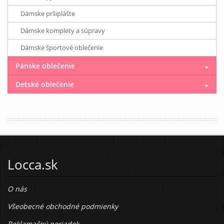
Dámske pršiplášte
Dámske komplety a súpravy
Dámske športové oblečenie
Pánske oblečenie
Detské oblečenie
Locca.sk
O nás
Všeobecné obchodné podmienky
Reklamačný poriadok