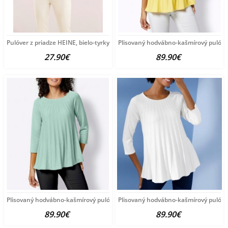
Pulóver z priadze HEINE, bielo-tyrkysový
Plisovaný hodvábno-kašmírový pulóve
27.90€
89.90€
Plisovaný hodvábno-kašmírový pulóver vzhľadom Création
Plisovaný hodvábno-kašmírový pulóve
89.90€
89.90€