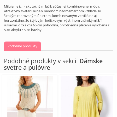
Milujeme ich - skutočný miláčik súčasnej kombinovanej módy.
Atraktívny sveter Heine v módnom nadrozmernom vzhľade so
širokým rebrovaným úpletom, kombinovaným vertikálne aj
horizontálne. So štýlovým lodičkovým výstrihom a širokými 3/4
rukávmi. dĺžka cca 65 cm pohodlná, prvotriedna pletenia vyrobená z
50% akrylu / 50% bavlny
Podobné produkty
Podobné produkty v sekcii
Dámske
svetre a pulóvre