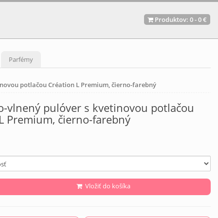
Produktov:
0
-
0 €
Parfémy
novou potlačou Création L Premium, čierno-farebný
-vlnený pulóver s kvetinovou potlačou
L Premium, čierno-farebný
Vložiť do košíka