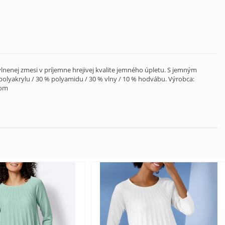
vlnenej zmesi v príjemne hrejivej kvalite jemného úpletu. S jemným
olyakrylu / 30 % polyamidu / 30 % vlny / 10 % hodvábu. Výrobca:
com