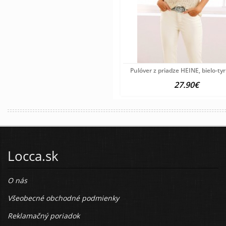
Pulóver z priadze HEINE, bielo-ty
27.90€
Locca.sk
O nás
Všeobecné obchodné podmienky
Reklamačný poriadok