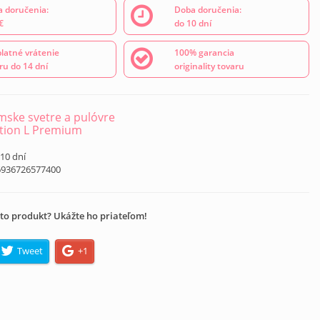
 doručenia:
Doba doručenia:
€
do 10 dní
latné vrátenie
100% garancia
ru do 14 dní
originality tovaru
ske svetre a pulóvre
tion L Premium
 10 dní
6936726577400
to produkt? Ukážte ho priateľom!
Tweet
+1