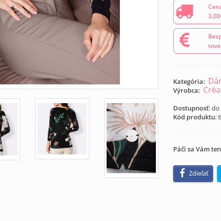
Cena
3.00
Bezp
tova
Dám
Kategória:
Créa
Výrobca:
Dostupnosť
: do
Kód produktu
:
Páči sa Vám ten
Zdieľať