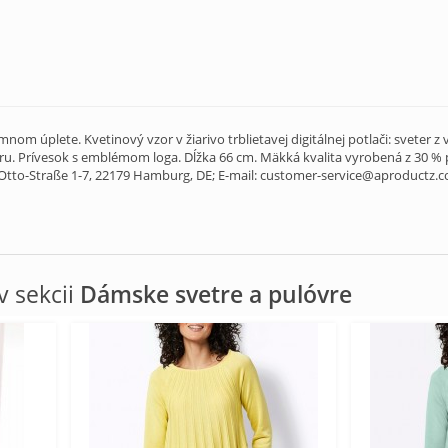
 úplete. Kvetinový vzor v žiarivo trblietavej digitálnej potlači: sveter z 
. Prívesok s emblémom loga. Dĺžka 66 cm. Mäkká kvalita vyrobená z 30 % p
tto-Straße 1-7, 22179 Hamburg, DE; E-mail: customer-service@aproductz.
 sekcii
Dámske svetre a pulóvre