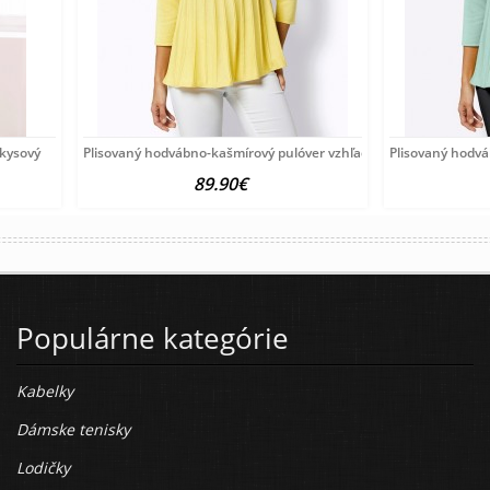
rkysový
Plisovaný hodvábno-kašmírový pulóver vzhľadom Création
Plisovaný hodv
89.90€
Populárne kategórie
Kabelky
Dámske tenisky
Lodičky