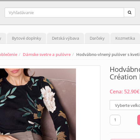
y
Bytové doplnky
Detská výbava
Darčeky
Kozmetika
blečenie
Dámske svetre a pulóvre
Hodvábno-vlnený pulóver s kveti
Hodvábno
Création 
Cena:
52.90
€