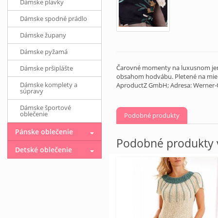
Dámske plavky
Dámske spodné prádlo
Dámske župany
Dámske pyžamá
Čarovné momenty na luxusnom jemnom
Dámske pršiplášte
obsahom hodvábu. Pletené na mieru
Dámske komplety a
AproductZ GmbH; Adresa: Werner-O
súpravy
Dámske športové
oblečenie
Podobné produkty
Pánske oblečenie
Podobné produkty v
Detské oblečenie