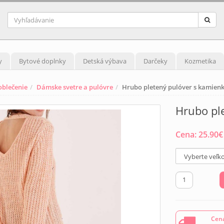
y
Bytové doplnky
Detská výbava
Darčeky
Kozmetika
blečenie
Dámske svetre a pulóvre
Hrubo pletený pulóver s kamien
Hrubo pl
Cena:
25.90
€
Cena