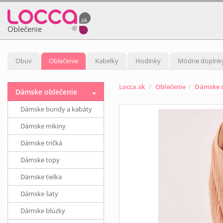
Oblečenie
Obuv
Oblečenie
Kabelky
Hodinky
Módne doplnk
Locca.sk
Oblečenie
Dámske o
Dámske oblečenie
Dámske bundy a kabáty
Dámske mikiny
Dámske tričká
Dámske topy
Dámske tielka
Dámske šaty
Dámske blúzky