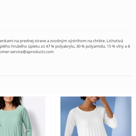
mienkami na prednej strane a zvodným výstrihom na chrbte. Lichotivá
eplého hrubého úpletu zo 47 % polyakrylu, 30 % polyamidu, 15 % vlny a 8
stomer-service@aproductz.com