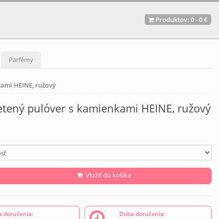
Produktov:
0
-
0 €
Parfémy
kami HEINE, ružový
etený pulóver s kamienkami HEINE, ružový
Vložiť do košíka
 doručenia:
Doba doručenia: