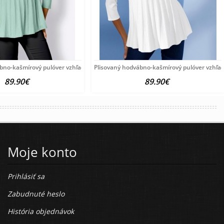
ábno-kašmírový pulóver vzhľadom Création
Plisovaný hodvábno-kašmírový pulóver vzhľa
89.90€
89.90€
Moje konto
Prihlásiť sa
Zabudnuté heslo
História objednávok