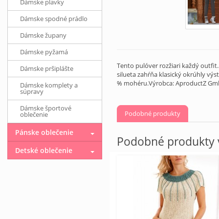
Dámske plavky
Dámske spodné prádlo
Dámske župany
Dámske pyžamá
Tento pulóver rozžiari každý outfi
Dámske pršiplášte
silueta zahŕňa klasický okrúhly vý
% mohéru.Výrobca: AproductZ GmbH
Dámske komplety a
súpravy
Dámske športové
Podobné produkty
oblečenie
Pánske oblečenie
Podobné produkty v
Detské oblečenie