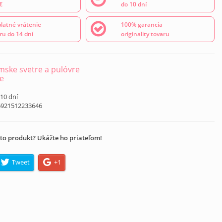
€
do 10 dní
latné vrátenie
100% garancia
ru do 14 dní
originality tovaru
ske svetre a pulóvre
e
 10 dní
6921512233646
to produkt? Ukážte ho priateľom!
Tweet
+1