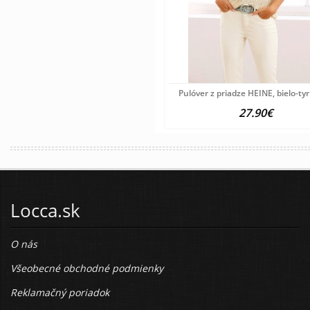
Pulóver z priadze HEINE, bielo-ty
27.90€
Locca.sk
O nás
Všeobecné obchodné podmienky
Reklamačný poriadok