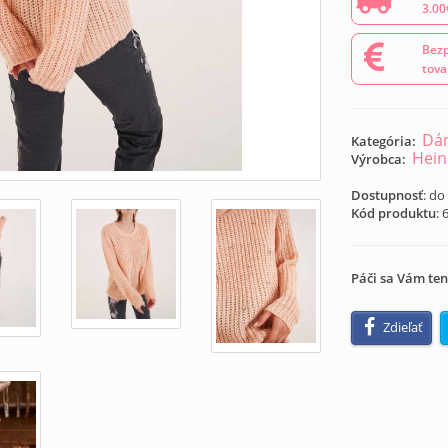
3.00
Bezp
tova
Dám
Kategória:
Hein
Výrobca:
Dostupnosť
: do
Kód produktu
:
Páči sa Vám ten
Zdieľať