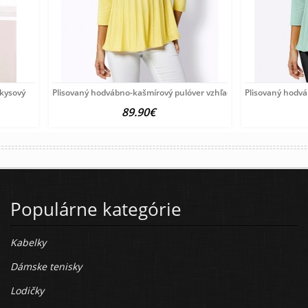
rkysový
Plisovaný hodvábno-kašmírový pulóver vzhľadom Création
Plisovaný hodv
89.90€
Populárne kategórie
Kabelky
Dámske tenisky
Lodičky