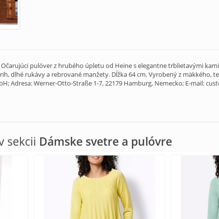
t. Očarujúci pulóver z hrubého úpletu od Heine s elegantne trblietavými ka
strih, dlhé rukávy a rebrované manžety. Dĺžka 64 cm. Vyrobený z mäkkého, t
; Adresa: Werner-Otto-Straße 1-7, 22179 Hamburg, Nemecko; E-mail: cu
 sekcii
Dámske svetre a pulóvre