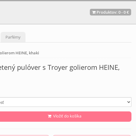
Produktov:
0
-
0 €
Parfémy
golierom HEINE, khaki
tený pulóver s Troyer golierom HEINE,
Vložiť do košíka