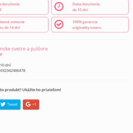
 doručenia:
Doba doručenia:
€
do 10 dní
latné vrátenie
100% garancia
ru do 14 dní
originality tovaru
ske svetre a pulóvre
e
 10 dní
6932342486478
to produkt? Ukážte ho priateľom!
Tweet
+1