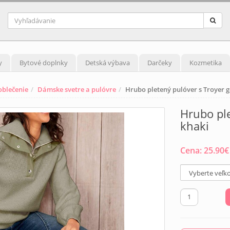
y
Bytové doplnky
Detská výbava
Darčeky
Kozmetika
blečenie
Dámske svetre a pulóvre
Hrubo pletený pulóver s Troyer 
Hrubo ple
khaki
Cena:
25.90
€