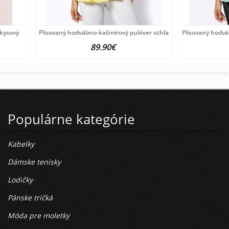
rkysový
Plisovaný hodvábno-kašmírový pulóver vzhľadom Création
Plisovaný hodv
89.90€
Populárne kategórie
Kabelky
Dámske tenisky
Lodičky
Pánske tričká
Móda pre moletky