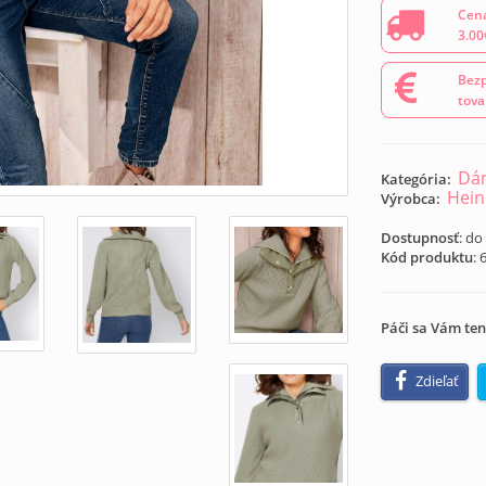
Cena
3.00
Bezp
tova
Dám
Kategória:
Hein
Výrobca:
Dostupnosť
: do
Kód produktu
:
Páči sa Vám ten
Zdieľať