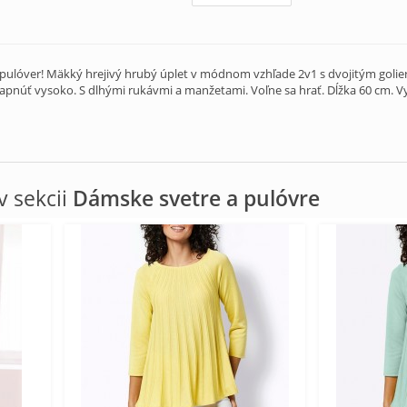
pulóver! Mäkký hrejivý hrubý úplet v módnom vzhľade 2v1 s dvojitým golierom
apnúť vysoko. S dlhými rukávmi a manžetami. Voľne sa hrať. Dĺžka 60 cm. V
 sekcii
Dámske svetre a pulóvre