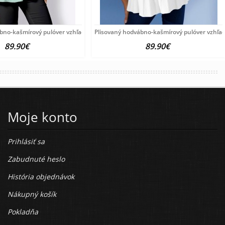
ábno-kašmírový pulóver vzhľadom Création
Plisovaný hodvábno-kašmírový pulóver vzhľa
89.90€
89.90€
Moje konto
Prihlásiť sa
Zabudnuté heslo
História objednávok
Nákupný košík
Pokladňa