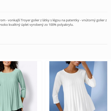
 - vonkajší Troyer golier z látky s légou na patentky - vnútorný golier z
ysoko kvalitný úplet vyrobený zo 100% polyakrylu.