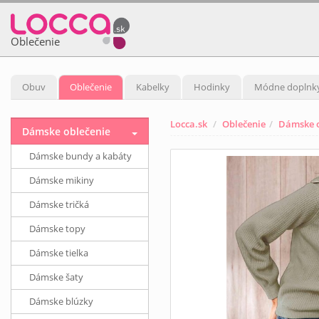
Oblečenie
Obuv
Oblečenie
Kabelky
Hodinky
Módne doplnk
Locca.sk
Oblečenie
Dámske o
Dámske oblečenie
Dámske bundy a kabáty
Dámske mikiny
Dámske tričká
Dámske topy
Dámske tielka
Dámske šaty
Dámske blúzky