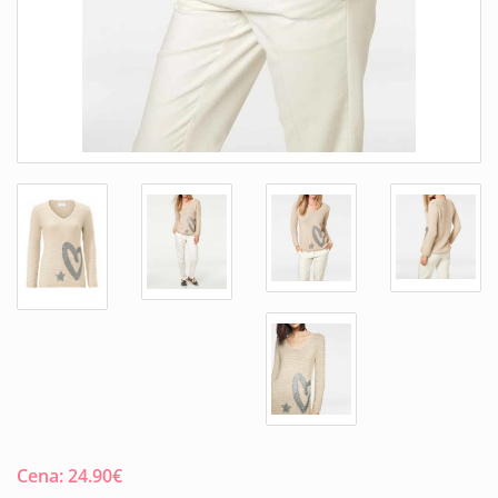
Cena:
24.90
€