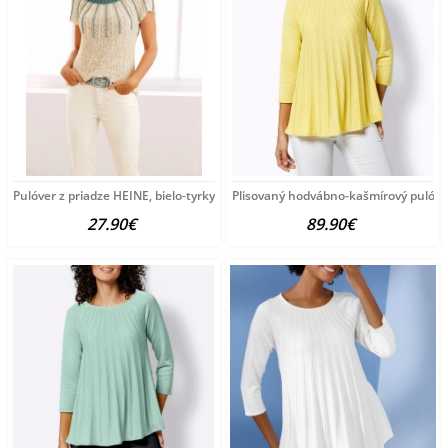
Pulóver z priadze HEINE, bielo-tyrkysový
Plisovaný hodvábno-kašmírový pulóve
27.90€
89.90€