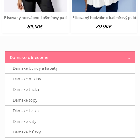
Plisovaný hodvábno-kašmírový pulóver vzhľadom Création
Plisovaný hodvábno-kašmírový pulóve
89.90€
89.90€
Dámske oblečenie
Dámske bundy a kabáty
Dámske mikiny
Dámske tričká
Dámske topy
Dámske tielka
Dámske šaty
Dámske blúzky