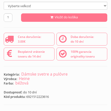
Vložiť do košíka
Cena doručenia:
Doba doručenia:
3.00€
do 10 dní
Bezplatné vrátenie
100% garancia
tovaru do 14 dní
originality tovaru
Dámske svetre a pulóvre
Kategória:
Heine
Výrobca:
béžová
Farba:
Dostupnosť
: do 10 dní
Kód produktu
:
6921512223616