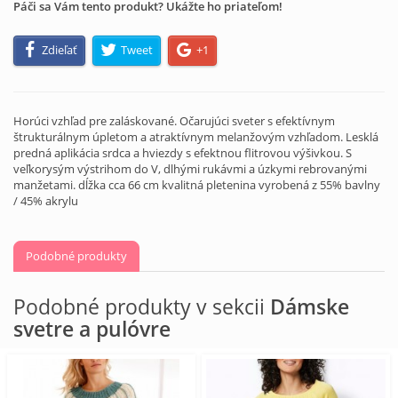
Páči sa Vám tento produkt? Ukážte ho priateľom!
Zdieľať
Tweet
+1
Horúci vzhľad pre zaláskované. Očarujúci sveter s efektívnym
štrukturálnym úpletom a atraktívnym melanžovým vzhľadom. Lesklá
predná aplikácia srdca a hviezdy s efektnou flitrovou výšivkou. S
veľkorysým výstrihom do V, dlhými rukávmi a úzkymi rebrovanými
manžetami. dĺžka cca 66 cm kvalitná pletenina vyrobená z 55% bavlny
/ 45% akrylu
Podobné produkty
Podobné produkty v sekcii
Dámske
svetre a pulóvre