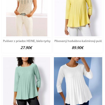
Pulóver z priadze HEINE, bielo-tyrkysový
Plisovaný hodvábno-kašmírový pulóve
27.90€
89.90€