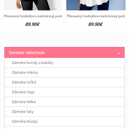
Plisovaný hodvábno-kašmírový pulóver vzhľadom Création
Plisovaný hodvábno-kašmírový pulóve
89.90€
89.90€
Dámske oblečenie
Dámske bundy a kabáty
Dámske mikiny
Dámske tričká
Dámske topy
Dámske tielka
Dámske šaty
Dámske blúzky