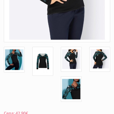
Cena:
42.90
€