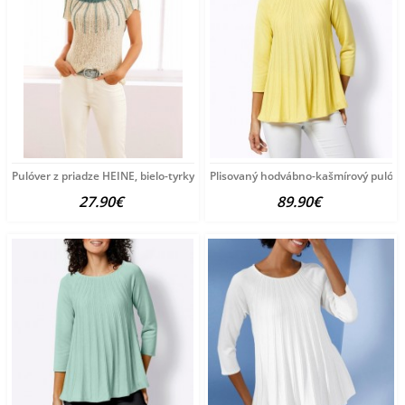
Pulóver z priadze HEINE, bielo-tyrkysový
Plisovaný hodvábno-kašmírový pulóve
27.90€
89.90€