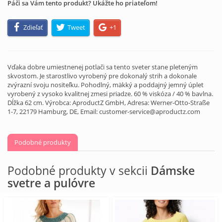
Páči sa Vám tento produkt? Ukážte ho priateľom!
Zdieľať
Tweet
+1
Vďaka dobre umiestnenej potlači sa tento sveter stane pleteným
skvostom. Je starostlivo vyrobený pre dokonalý strih a dokonale
zvýrazní svoju nositeľku. Pohodlný, mäkký a poddajný jemný úplet
vyrobený z vysoko kvalitnej zmesi priadze. 60 % viskóza / 40 % bavlna.
Dĺžka 62 cm. Výrobca: AproductZ GmbH, Adresa: Werner-Otto-Straße
1-7, 22179 Hamburg, DE, Email: customer-service@aproductz.com
Podobné produkty
Podobné produkty v sekcii
Dámske
svetre a pulóvre