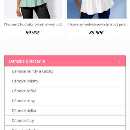
Plisovaný hodvábno-kašmírový pulóver vzhľadom Création
Plisovaný hodvábno-kašmírový pulóve
89.90€
89.90€
Dámske oblečenie
Dámske bundy a kabáty
Dámske mikiny
Dámske tričká
Dámske topy
Dámske tielka
Dámske šaty