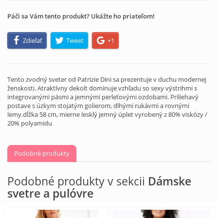
Páči sa Vám tento produkt? Ukážte ho priateľom!
Zdieľať
Tweet
+1
Tento zvodný sveter od Patrizie Dini sa prezentuje v duchu modernej
ženskosti. Atraktívny dekolt dominuje vzhľadu so sexy výstrihmi s
integrovanými pásmi a jemnými perleťovými ozdobami. Priliehavý
postave s úzkym stojatým golierom, dlhými rukávmi a rovnými
lemy.dĺžka 58 cm, mierne lesklý jemný úplet vyrobený z 80% viskózy /
20% polyamidu
Podobné produkty
Podobné produkty v sekcii
Dámske
svetre a pulóvre