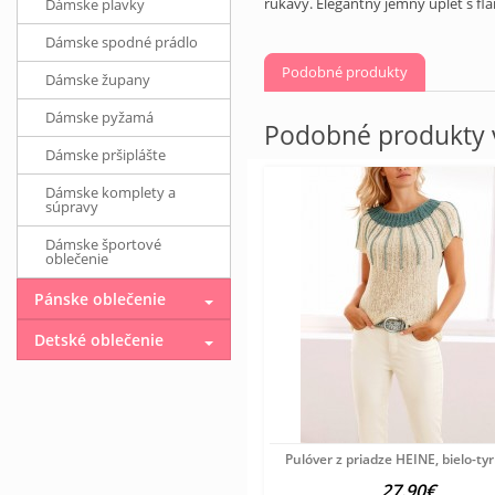
rukávy. Elegantný jemný úplet s fl
Dámske plavky
Dámske spodné prádlo
Podobné produkty
Dámske župany
Dámske pyžamá
Podobné produkty v
Dámske pršiplášte
Dámske komplety a
súpravy
Dámske športové
oblečenie
Pánske oblečenie
Detské oblečenie
Pulóver z priadze HEINE, bielo-ty
27.90€