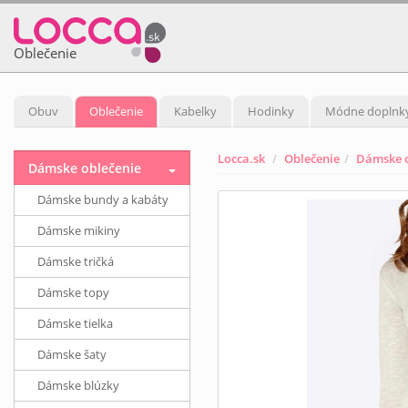
Oblečenie
Obuv
Oblečenie
Kabelky
Hodinky
Módne doplnk
Locca.sk
Oblečenie
Dámske o
Dámske oblečenie
Dámske bundy a kabáty
Dámske mikiny
Dámske tričká
Dámske topy
Dámske tielka
Dámske šaty
Dámske blúzky