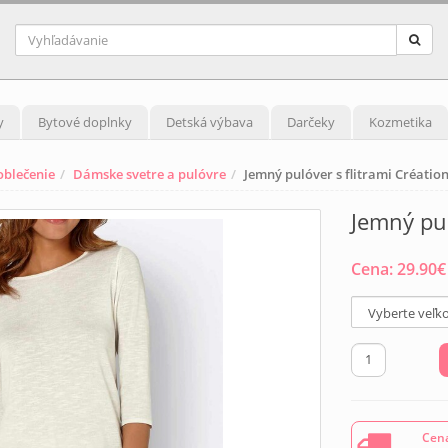
y
Bytové doplnky
Detská výbava
Darčeky
Kozmetika
blečenie
Dámske svetre a pulóvre
Jemný pulóver s flitrami Création
Jemný pul
Cena:
29.90
€
Cena