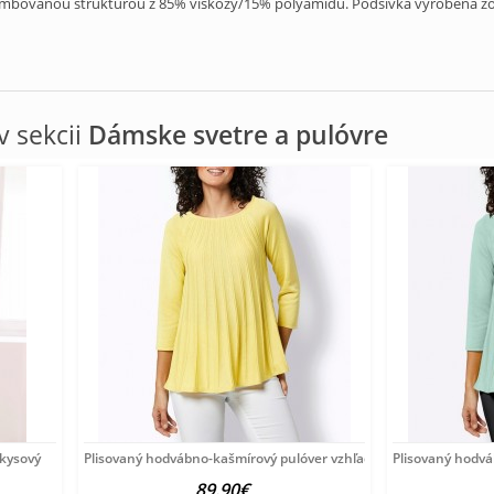
ambovanou štruktúrou z 85% viskózy/15% polyamidu. Podšívka vyrobená zo 1
 sekcii
Dámske svetre a pulóvre
rkysový
Plisovaný hodvábno-kašmírový pulóver vzhľadom Création
Plisovaný hodv
89.90€