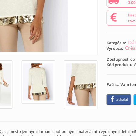
3.00
Bezp
tova
Dám
Kategória:
Créa
Výrobca:
Dostupnosť
: do
Kód produktu
:
Páči sa Vám ten
Zdieľať
ýja aj mesto jemnými farbami, pohodlnými materiálmi a výraznými detailmi! J