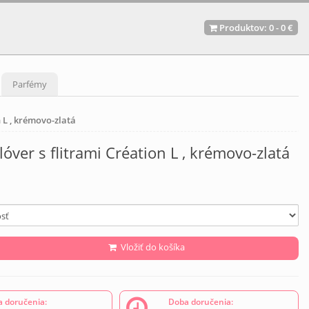
Produktov:
0
-
0 €
Parfémy
 L , krémovo-zlatá
óver s flitrami Création L , krémovo-zlatá
Vložiť do košíka
 doručenia:
Doba doručenia: