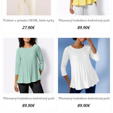
Pulóver z priadze HEINE, bielo-tyrkysový
Plisovaný hodvábno-kašmírový pulóve
27.90€
89.90€
Plisovaný hodvábno-kašmírový pulóver vzhľadom Création
Plisovaný hodvábno-kašmírový pulóve
89.90€
89.90€