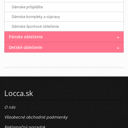
Dámske pršiplášte
Dámske komplety a súpravy
Dámske športové oblečenie
Pánske oblečenie
Detské oblečenie
Locca.sk
O nás
Všeobecné obchodné podmienky
Reklamačný poriadok