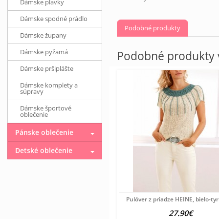
Dámske plavky
Dámske spodné prádlo
Podobné produkty
Dámske župany
Dámske pyžamá
Podobné produkty v
Dámske pršiplášte
Dámske komplety a
súpravy
Dámske športové
oblečenie
Pánske oblečenie
Detské oblečenie
Pulóver z priadze HEINE, bielo-ty
27.90€