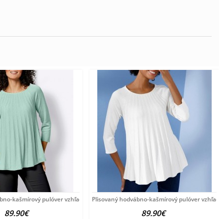
ábno-kašmírový pulóver vzhľadom Création
Plisovaný hodvábno-kašmírový pulóver vzhľa
89.90€
89.90€