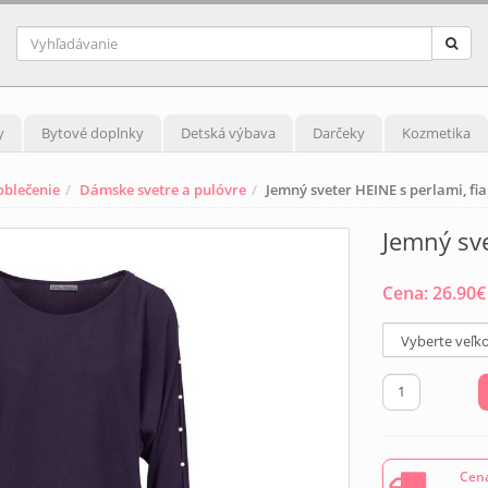
y
Bytové doplnky
Detská výbava
Darčeky
Kozmetika
blečenie
Dámske svetre a pulóvre
Jemný sveter HEINE s perlami, fi
Jemný sve
Cena:
26.90
€
Cena