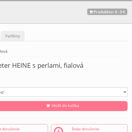
Produktov:
0
-
0 €
Parfémy
alová
ter HEINE s perlami, fialová
Vložiť do košíka
 doručenia:
Doba doručenia: