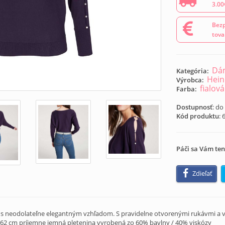
3.00
Bezp
tova
Dám
Kategória:
Hein
Výrobca:
fialová
Farba:
Dostupnosť
: do
Kód produktu
:
Páči sa Vám ten
Zdieľať
 s neodolateľne elegantným vzhľadom. S pravidelne otvorenými rukávmi a
62 cm príjemne jemná pletenina vyrobená zo 60% bavlny / 40% viskózy