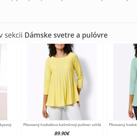
 sekcii
Dámske svetre a pulóvre
rkysový
Plisovaný hodvábno-kašmírový pulóver vzhľadom Création
Plisovaný hodv
89.90€