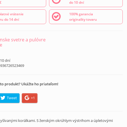
€
do 10 dní
latné vrátenie
100% garancia
ru do 14 dní
originality tovaru
ske svetre a pulóvre
e
 10 dní
6936726523469
to produkt? Ukážte ho priateľom!
Tweet
+1
 vyšívanými korálkami. S ženským okrúhlym výstrihom a úpletovými