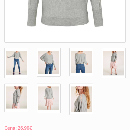
Cena:
26.90
€