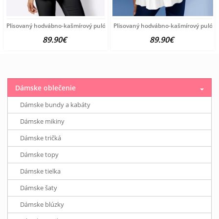
Plisovaný hodvábno-kašmírový pulóver vzhľadom Création
Plisovaný hodvábno-kašmírový pulóve
89.90€
89.90€
Dámske oblečenie
Dámske bundy a kabáty
Dámske mikiny
Dámske tričká
Dámske topy
Dámske tielka
Dámske šaty
Dámske blúzky