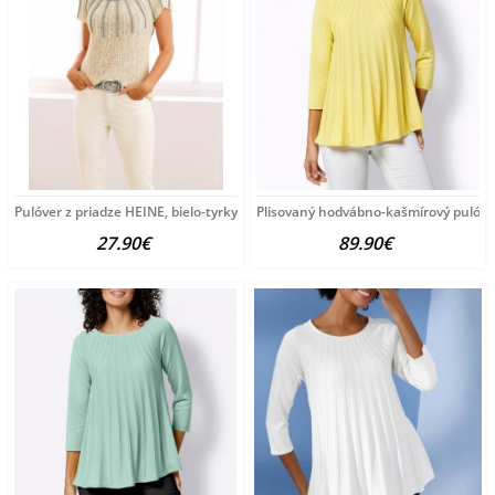
Pulóver z priadze HEINE, bielo-tyrkysový
Plisovaný hodvábno-kašmírový pulóve
27.90€
89.90€