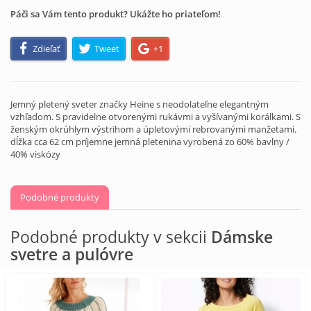
Páči sa Vám tento produkt? Ukážte ho priateľom!
Zdieľať
Tweet
+1
Jemný pletený sveter značky Heine s neodolateľne elegantným
vzhľadom. S pravidelne otvorenými rukávmi a vyšívanými korálkami. S
ženským okrúhlym výstrihom a úpletovými rebrovanými manžetami.
dĺžka cca 62 cm príjemne jemná pletenina vyrobená zo 60% bavlny /
40% viskózy
Podobné produkty
Podobné produkty v sekcii
Dámske
svetre a pulóvre