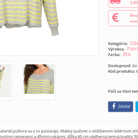
3.00
Bezp
tova
Dám
Kategória:
Patri
Výrobca:
žltá
Farba:
Dostupnosť
: do
Kód produktu
:
Páči sa Vám ten
Zdieľať
ateriál pulóvra sa o to postarajú. Mäkký pulóver v obľúbenom ležérnom strih
nutými ramenami a dlhými rukávmi. dĺžka 60 cm nádherná jemná kvalita 70