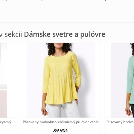
 sekcii
Dámske svetre a pulóvre
rkysový
Plisovaný hodvábno-kašmírový pulóver vzhľadom Création
Plisovaný hodv
89.90€