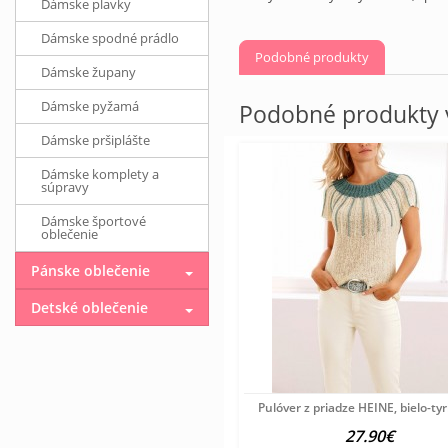
Dámske plavky
Dámske spodné prádlo
Podobné produkty
Dámske župany
Dámske pyžamá
Podobné produkty v
Dámske pršiplášte
Dámske komplety a
súpravy
Dámske športové
oblečenie
Pánske oblečenie
Detské oblečenie
Pulóver z priadze HEINE, bielo-ty
27.90€