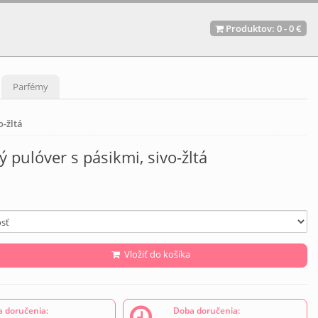
Produktov:
0
-
0 €
Parfémy
o-žltá
 pulóver s pásikmi, sivo-žltá
Vložiť do košíka
 doručenia:
Doba doručenia: