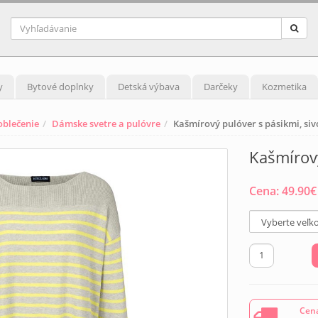
y
Bytové doplnky
Detská výbava
Darčeky
Kozmetika
blečenie
Dámske svetre a pulóvre
Kašmírový pulóver s pásikmi, siv
Kašmírový
Cena:
49.90
€
Cena