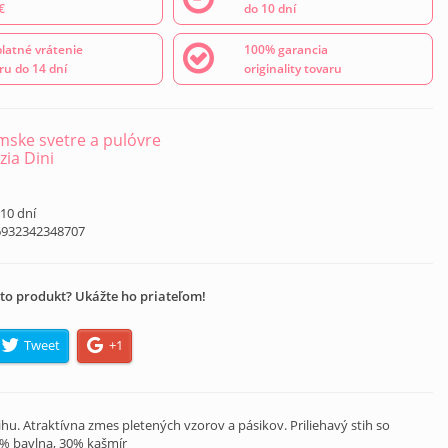
€
do 10 dní
latné vrátenie
100% garancia
ru do 14 dní
originality tovaru
ske svetre a pulóvre
zia Dini
 10 dní
6932342348707
to produkt? Ukážte ho priateľom!
Tweet
+1
u. Atraktívna zmes pletených vzorov a pásikov. Priliehavý stih so
% bavlna, 30% kašmír