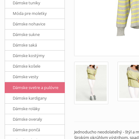
Dámske tuniky
Móda pre moletky
Dámske nohavice
Dámske sukne
Dámske saká
Dámske kostýmy
Dámske košele
Dámske vesty
Dámske svetre a pulóvre
Dámske kardigany
Dámske roláky
Dámske overaly
Dámske pončá
Jednoducho neodolateľný - štýl a m
širokým okrúhlym výstrihom, spad