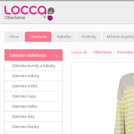
Oblečenie
Obuv
Oblečenie
Kabelky
Hodinky
Módne doplnk
Locca.sk
Oblečenie
Dámske o
Dámske oblečenie
Dámske bundy a kabáty
Dámske mikiny
Dámske tričká
Dámske topy
Dámske tielka
Dámske šaty
Dámske blúzky