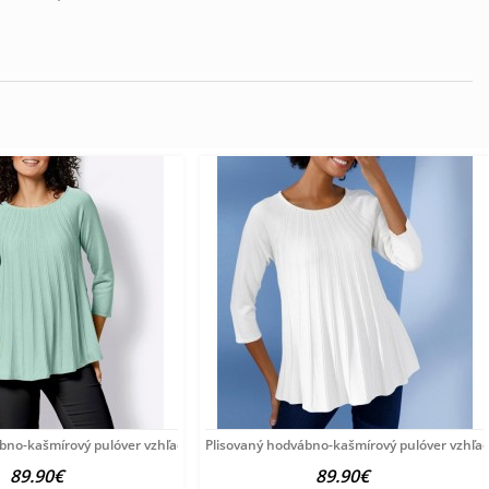
ábno-kašmírový pulóver vzhľadom Création
Plisovaný hodvábno-kašmírový pulóver vzhľa
89.90€
89.90€