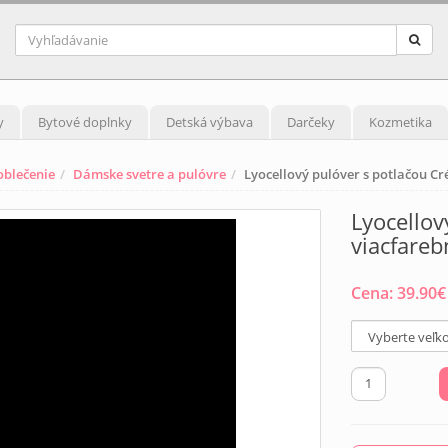
y
Bytové doplnky
Detská výbava
Darčeky
Kozmetika
blečenie
Dámske svetre a pulóvre
Lyocellový pulóver s potlačou Cr
Lyocellov
viacfareb
Cena:
39.90
€