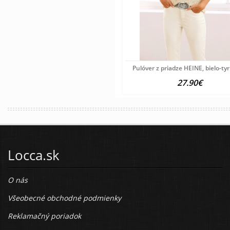
Pulóver z priadze HEINE, bielo-ty
27.90€
Locca.sk
O nás
Všeobecné obchodné podmienky
Reklamačný poriadok