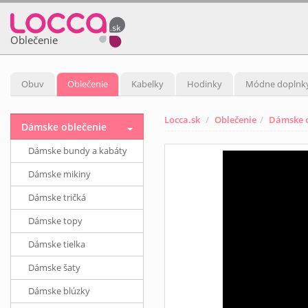
Oblečenie
Obuv
Oblečenie
Kabelky
Hodinky
Módne doplnk
Locca.sk
Oblečenie
Dámske o
Dámske oblečenie
Dámske bundy a kabáty
Dámske mikiny
Dámske tričká
Dámske topy
Dámske tielka
Dámske šaty
Dámske blúzky