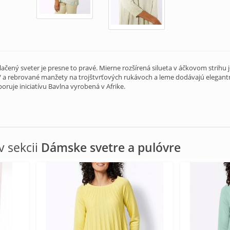
tlačený sveter je presne to pravé. Mierne rozšírená silueta v áčkovom strih
V a rebrované manžety na trojštvrťových rukávoch a leme dodávajú elegant
poruje iniciatívu Bavlna vyrobená v Afrike.
 sekcii
Dámske svetre a pulóvre