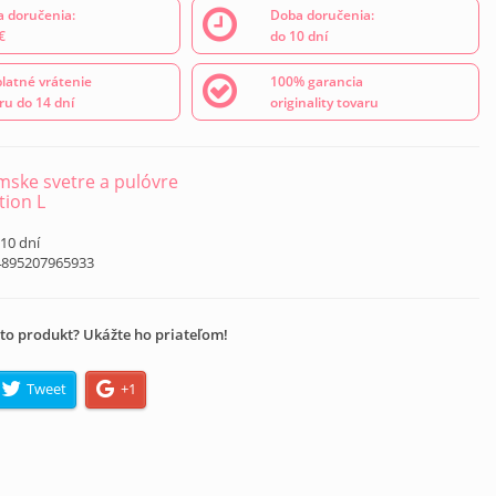
 doručenia:
Doba doručenia:
€
do 10 dní
latné vrátenie
100% garancia
ru do 14 dní
originality tovaru
ske svetre a pulóvre
tion L
 10 dní
4895207965933
to produkt? Ukážte ho priateľom!
Tweet
+1