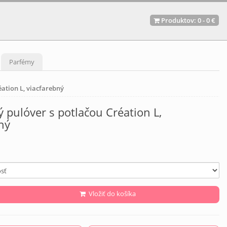
Produktov:
0
-
0 €
Parfémy
éation L, viacfarebný
ý pulóver s potlačou Création L,
ný
Vložiť do košíka