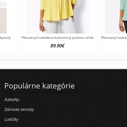
rkysový
Plisovaný hodvábno-kašmírový pulóver vzhľadom Création
Plisovaný hodv
89.90€
Populárne kategórie
Kabelky
Dámske tenisky
Lodičky