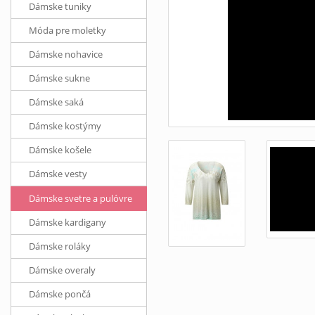
Dámske tuniky
Móda pre moletky
Dámske nohavice
Dámske sukne
Dámske saká
Dámske kostýmy
Dámske košele
Dámske vesty
Dámske svetre a pulóvre
Dámske kardigany
Dámske roláky
Dámske overaly
Dámske pončá