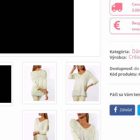
Cena
3.00
Bezp
tova
Dám
Kategória:
Créa
Výrobca:
Dostupnosť
: do
Kód produktu
:
Páči sa Vám ten
Zdieľať