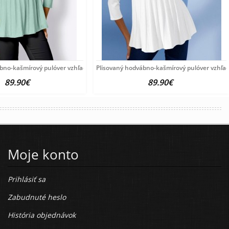
ábno-kašmírový pulóver vzhľadom Création
Plisovaný hodvábno-kašmírový pulóver vzhľa
89.90€
89.90€
Moje konto
Prihlásiť sa
Zabudnuté heslo
História objednávok