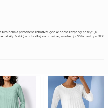
u je uvoľnená a prirodzene lichotivá; vysoké bočné rozparky poskytujú
né detaily. Mäkký a pohodlný na pokožku, vyrobený z 50 % bavlny a 50 %