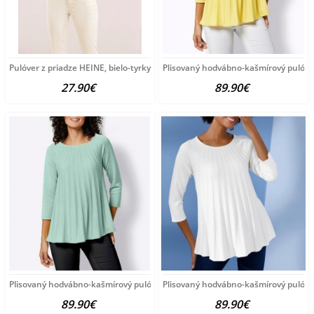
Pulóver z priadze HEINE, bielo-tyrkysový
Plisovaný hodvábno-kašmírový pulóve
27.90€
89.90€
Plisovaný hodvábno-kašmírový pulóver vzhľadom Création
Plisovaný hodvábno-kašmírový pulóve
89.90€
89.90€