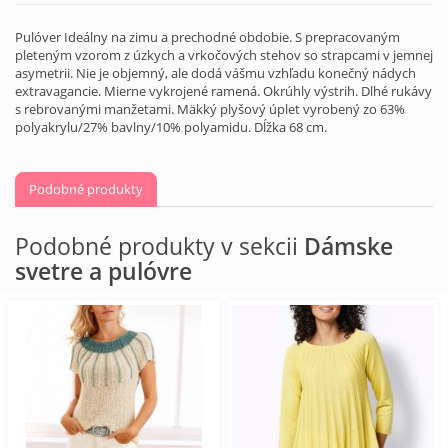
Pulóver Ideálny na zimu a prechodné obdobie. S prepracovaným
pleteným vzorom z úzkych a vrkočových stehov so strapcami v jemnej
asymetrii. Nie je objemný, ale dodá vášmu vzhľadu konečný nádych
extravagancie. Mierne vykrojené ramená. Okrúhly výstrih. Dlhé rukávy
s rebrovanými manžetami. Mäkký plyšový úplet vyrobený zo 63%
polyakrylu/27% bavlny/10% polyamidu. Dĺžka 68 cm.
Podobné produkty
Podobné produkty v sekcii
Dámske
svetre a pulóvre